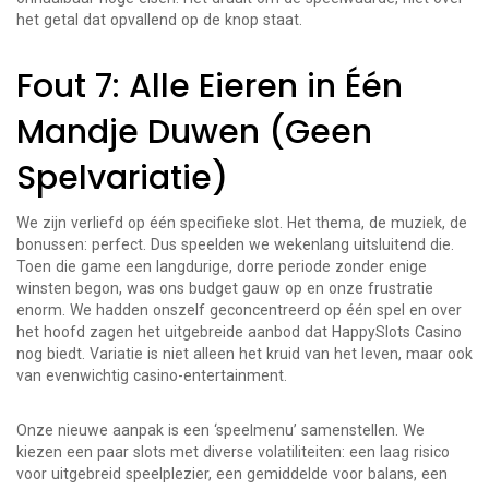
het getal dat opvallend op de knop staat.
Fout 7: Alle Eieren in Één
Mandje Duwen (Geen
Spelvariatie)
We zijn verliefd op één specifieke slot. Het thema, de muziek, de
bonussen: perfect. Dus speelden we wekenlang uitsluitend die.
Toen die game een langdurige, dorre periode zonder enige
winsten begon, was ons budget gauw op en onze frustratie
enorm. We hadden onszelf geconcentreerd op één spel en over
het hoofd zagen het uitgebreide aanbod dat HappySlots Casino
nog biedt. Variatie is niet alleen het kruid van het leven, maar ook
van evenwichtig casino-entertainment.
Onze nieuwe aanpak is een ‘speelmenu’ samenstellen. We
kiezen een paar slots met diverse volatiliteiten: een laag risico
voor uitgebreid speelplezier, een gemiddelde voor balans, een