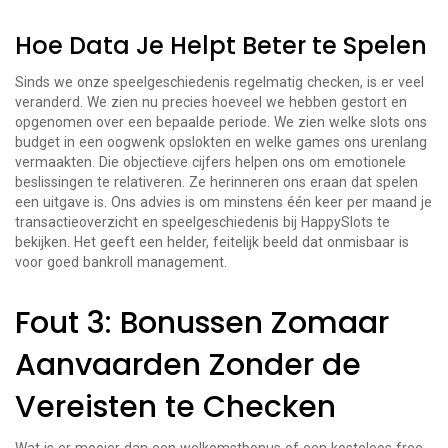
Hoe Data Je Helpt Beter te Spelen
Sinds we onze speelgeschiedenis regelmatig checken, is er veel
veranderd. We zien nu precies hoeveel we hebben gestort en
opgenomen over een bepaalde periode. We zien welke slots ons
budget in een oogwenk opslokten en welke games ons urenlang
vermaakten. Die objectieve cijfers helpen ons om emotionele
beslissingen te relativeren. Ze herinneren ons eraan dat spelen
een uitgave is. Ons advies is om minstens één keer per maand je
transactieoverzicht en speelgeschiedenis bij HappySlots te
bekijken. Het geeft een helder, feitelijk beeld dat onmisbaar is
voor goed bankroll management.
Fout 3: Bonussen Zomaar
Aanvaarden Zonder de
Vereisten te Checken