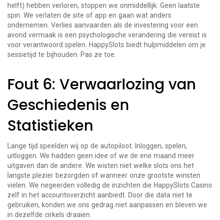
helft) hebben verloren, stoppen we onmiddellijk. Geen laatste
spin. We verlaten de site of app en gaan wat anders
ondernemen. Verlies aanvaarden als de investering voor een
avond vermaak is een psychologische verandering die vereist is
voor verantwoord spelen. HappySlots biedt hulpmiddelen om je
sessietijd te bijhouden. Pas ze toe.
Fout 6: Verwaarlozing van
Geschiedenis en
Statistieken
Lange tijd speelden wij op de autopiloot. Inloggen, spelen,
uitloggen. We hadden geen idee of we de ene maand meer
uitgaven dan de andere. We wisten niet welke slots ons het
langste plezier bezorgden of wanneer onze grootste winsten
vielen. We negeerden volledig de inzichten die HappySlots Casino
zelf in het accountoverzicht aanbiedt. Door die data niet te
gebruiken, konden we ons gedrag niet aanpassen en bleven we
in dezelfde cirkels draaien.