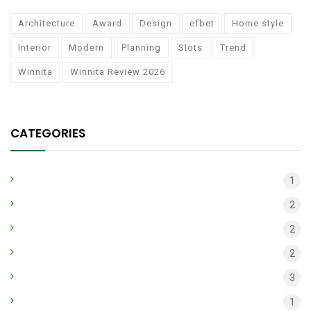
Architecture
Award
Design
efbet
Home style
Interior
Modern
Planning
Slots
Trend
Winnita
Winnita Review 2026
CATEGORIES
apr_common_2
1
apr_main
2
Architecture
2
bh_main_may
2
bt_apr_common_2
3
Casinò
1