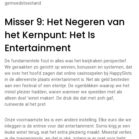
gemoedstoestand.
Misser 9: Het Negeren van
het Kernpunt: Het Is
Entertainment
De fundamentele fout in alles was het kwijtraken perspectief.
We geraakten zo gericht op winnen, bonussen en systemen, dat
we over het hoofd zagen dat online casinospelen bij HappySlots
in de allereerste plaats entertainment is. Net als geld besteden
aan een festival of een etentje. De ogenblikken waarop we het
minst plezier hadden, waren wanneer we speelden met als
alleen doel ‘winst maken’. De druk die dat met zich gaf,
ruïneerde al het pret.
Onze voornaamste les is een andere instelling. Elke euro die we
inleggen is de entree voor dat entertainment. Soms krijg je een
leuke winst terug, wat het extra plezierig maakt. Meestal verlies
je die toegangsprijs, en dat is oké, zolang je er pret voor hebt