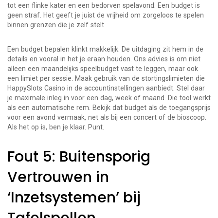
tot een flinke kater en een bedorven spelavond. Een budget is
geen straf. Het geeft je juist de vrijheid om zorgeloos te spelen
binnen grenzen die je zelf stelt.
Een budget bepalen klinkt makkelijk. De uitdaging zit hem in de
details en vooral in het je eraan houden. Ons advies is om niet
alleen een maandelijks speelbudget vast te leggen, maar ook
een limiet per sessie. Maak gebruik van de stortingslimieten die
HappySlots Casino in de accountinstellingen aanbiedt. Stel daar
je maximale inleg in voor een dag, week of maand. Die tool werkt
als een automatische rem. Bekijk dat budget als de toegangsprijs
voor een avond vermaak, net als bij een concert of de bioscoop.
Als het op is, ben je klaar. Punt.
Fout 5: Buitensporig
Vertrouwen in
‘Inzetsystemen’ bij