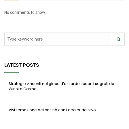
No comments to show.
LATEST POSTS
Strategie vincenti nel gioco d'azzardo scopri i segreti da
Winnita Casino
07/08/2026
Vivi l’emozione del casinò con i dealer dal vivo
04/08/2026