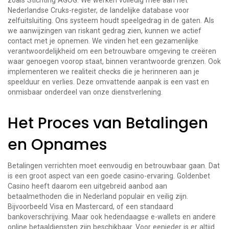
zoals Stichting AGOG. We werken volledig mee aan het
Nederlandse Cruks-register, de landelijke database voor
zelfuitsluiting. Ons systeem houdt speelgedrag in de gaten. Als
we aanwijzingen van riskant gedrag zien, kunnen we actief
contact met je opnemen. We vinden het een gezamenlijke
verantwoordelijkheid om een betrouwbare omgeving te creëren
waar genoegen voorop staat, binnen verantwoorde grenzen. Ook
implementeren we realiteit checks die je herinneren aan je
speelduur en verlies. Deze omvattende aanpak is een vast en
onmisbaar onderdeel van onze dienstverlening.
Het Proces van Betalingen
en Opnames
Betalingen verrichten moet eenvoudig en betrouwbaar gaan. Dat
is een groot aspect van een goede casino-ervaring. Goldenbet
Casino heeft daarom een uitgebreid aanbod aan
betaalmethoden die in Nederland populair en veilig zijn.
Bijvoorbeeld Visa en Mastercard, of een standaard
bankoverschrijving. Maar ook hedendaagse e-wallets en andere
online betaaldiensten zijn beschikbaar. Voor eenieder is er altijd