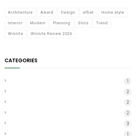
Architecture
Award
Design
efbet
Home style
Interior
Modern
Planning
Slots
Trend
Winnita
Winnita Review 2026
CATEGORIES
apr_common_2
1
apr_main
2
Architecture
2
bh_main_may
2
bt_apr_common_2
3
Casinò
1