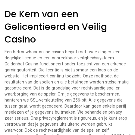
De Kern van een
Gelicentieerd en Veilig
Casino
Een betrouwbaar online casino begint met twee dingen: een
degelijke licentie en een onbreekbaar veiligheidssysteem.
Goldenbet Casino functioneert onder toezicht van een erkende
gamingautoriteit. Die licentie is niet zomaar een logo op de
website. Het impliceert continu toezicht. Onze methode, de
resultaten van de spellen en alle betalingen worden stelselmatig
gecontroleerd. Dat is de grondslag voor rechtvaardig spel en
waarborging van de speler. Om je gegevens te beschermen,
hanteren we SSL-versleuteling van 256-bit. Alle gegevens die
tussen gaat, wordt gecodeerd. Daardoor kan geen enkele partij
meelezen of je gegevens buitmaken. We behandelen privacy
zeer serieus. Ons privacyreglement is rigoureus, en je kunt erop
vertrouwen dat je gegevens uitsluitend worden gebruikt
waarvoor. Ook de rechtvaardigheid van de spellen zelf