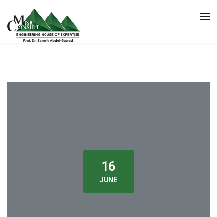
16
JUNE