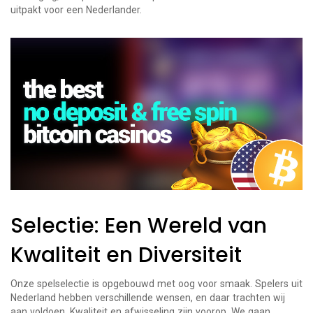
uitpakt voor een Nederlander.
Selectie: Een Wereld van
Kwaliteit en Diversiteit
Onze spelselectie is opgebouwd met oog voor smaak. Spelers uit
Nederland hebben verschillende wensen, en daar trachten wij
aan voldoen. Kwaliteit en afwisseling zijn voorop. We gaan