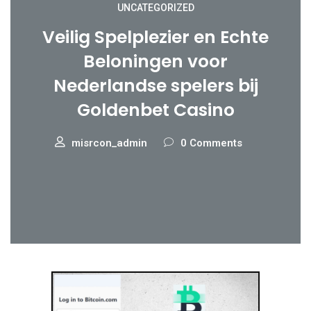
UNCATEGORIZED
Veilig Spelplezier en Echte
Beloningen voor
Nederlandse spelers bij
Goldenbet Casino
misrcon_admin
0 Comments