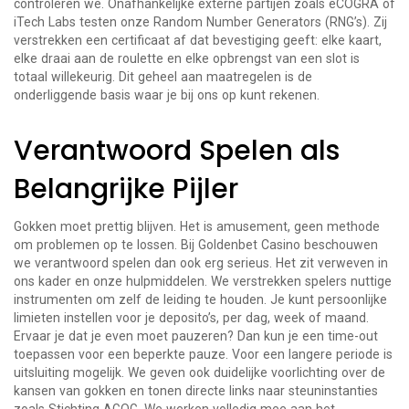
controleren we. Onafhankelijke externe partijen zoals eCOGRA of
iTech Labs testen onze Random Number Generators (RNG’s). Zij
verstrekken een certificaat af dat bevestiging geeft: elke kaart,
elke draai aan de roulette en elke opbrengst van een slot is
totaal willekeurig. Dit geheel aan maatregelen is de
onderliggende basis waar je bij ons op kunt rekenen.
Verantwoord Spelen als
Belangrijke Pijler
Gokken moet prettig blijven. Het is amusement, geen methode
om problemen op te lossen. Bij Goldenbet Casino beschouwen
we verantwoord spelen dan ook erg serieus. Het zit verweven in
ons kader en onze hulpmiddelen. We verstrekken spelers nuttige
instrumenten om zelf de leiding te houden. Je kunt persoonlijke
limieten instellen voor je deposito’s, per dag, week of maand.
Ervaar je dat je even moet pauzeren? Dan kun je een time-out
toepassen voor een beperkte pauze. Voor een langere periode is
uitsluiting mogelijk. We geven ook duidelijke voorlichting over de
kansen van gokken en tonen directe links naar steuninstanties