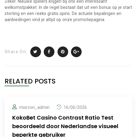
Zeker. Nieuwe spelers krijgen bij ons een interessant
welkomstpakket. In de regel bestaat dat uit een bonus op je start
storting en een reeks gratis spins. De actuele bepalingen en
aanbiedingen vind je altijd op onze promotiepagina.
Share On:
RELATED POSTS
misrcon_admin
16/06/2026
KokoBet Casino Contrast Ratio Test
beoordeeld door Nederlandse visueel
beperkte gebruiker