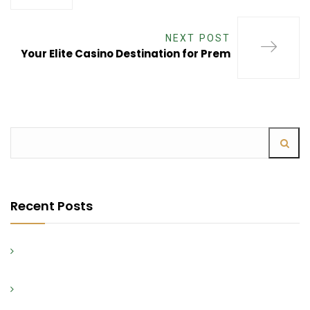
NEXT POST
Your Elite Casino Destination for Prem
Recent Posts
Strategie vincenti nel gioco d'azzardo scopri i segreti da Winnita
Casino
Vivi l’emozione del casinò con i dealer dal vivo