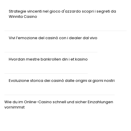
Strategie vincenti nel gioco d'azzardo scopri i segreti da
Winnita Casino
07/08/2026
Vivi l’emozione del casinò con i dealer dal vivo
04/08/2026
Hvordan mestre bankrollen din i et kasino
04/08/2026
Evoluzione storica dei casinò dalle origini ai giorni nostri
04/08/2026
Wie du im Online-Casino schnell und sicher Einzahlungen
vornimmst
04/08/2026