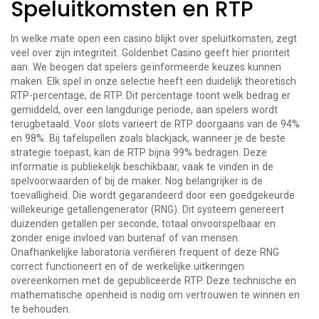
Speluitkomsten en RTP
In welke mate open een casino blijkt over speluitkomsten, zegt
veel over zijn integriteit. Goldenbet Casino geeft hier prioriteit
aan. We beogen dat spelers geïnformeerde keuzes kunnen
maken. Elk spel in onze selectie heeft een duidelijk theoretisch
RTP-percentage, de RTP. Dit percentage toont welk bedrag er
gemiddeld, over een langdurige periode, aan spelers wordt
terugbetaald. Voor slots varieert de RTP doorgaans van de 94%
en 98%. Bij tafelspellen zoals blackjack, wanneer je de beste
strategie toepast, kan de RTP bijna 99% bedragen. Deze
informatie is publiekelijk beschikbaar, vaak te vinden in de
spelvoorwaarden of bij de maker. Nog belangrijker is de
toevalligheid. Die wordt gegarandeerd door een goedgekeurde
willekeurige getallengenerator (RNG). Dit systeem genereert
duizenden getallen per seconde, totaal onvoorspelbaar en
zonder enige invloed van buitenaf of van mensen.
Onafhankelijke laboratoria verifiëren frequent of deze RNG
correct functioneert en of de werkelijke uitkeringen
overeenkomen met de gepubliceerde RTP. Deze technische en
mathematische openheid is nodig om vertrouwen te winnen en
te behouden.