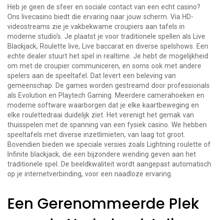
Heb je geen de sfeer en sociale contact van een echt casino?
Ons livecasino biedt die ervaring naar jouw scherm. Via HD-
videostreams zie je vakbekwame croupiers aan tafels in
moderne studio’s. Je plaatst je voor traditionele spellen als Live
Blackjack, Roulette live, Live baccarat en diverse spelshows. Een
echte dealer stuurt het spel in realtime. Je hebt de mogelijkheid
om met de croupier communiceren, en soms ook met andere
spelers aan de speeltafel. Dat levert een beleving van
gemeenschap. De games worden gestreamd door professionals
als Evolution en Playtech Gaming. Meerdere camerahoeken en
moderne software waarborgen dat je elke kaartbeweging en
elke roulettedraai duidelijk ziet. Het verenigt het gemak van
thuisspelen met de spanning van een fysiek casino. We hebben
speeltafels met diverse inzetlimieten, van laag tot groot.
Bovendien bieden we speciale versies zoals Lightning roulette of
Infinite blackjack, die een bijzondere wending geven aan het
traditionele spel. De beeldkwaliteit wordt aangepast automatisch
op je internetverbinding, voor een naadloze ervaring.
Een Gerenommeerde Plek