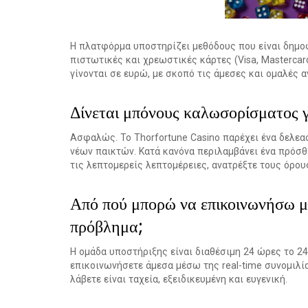
Η πλατφόρμα υποστηρίζει μεθόδους που είναι δημο
πιστωτικές και χρεωστικές κάρτες (Visa, Mastercard
γίνονται σε ευρώ, με σκοπό τις άμεσες και ομαλές 
Δίνεται μπόνους καλωσορίσματος γ
Ασφαλώς. Το Thorfortune Casino παρέχει ένα δελε
νέων παικτών. Κατά κανόνα περιλαμβάνει ένα πρόσθ
τις λεπτομερείς λεπτομέρειες, ανατρέξτε τους όρο
Από πού μπορώ να επικοινωνήσω μ
πρόβλημα;
Η ομάδα υποστήριξης είναι διαθέσιμη 24 ώρες το 24
επικοινωνήσετε άμεσα μέσω της real-time συνομιλία
λάβετε είναι ταχεία, εξειδικευμένη και ευγενική.