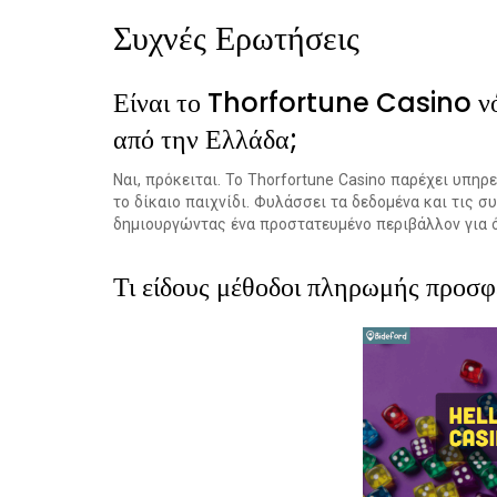
Συχνές Ερωτήσεις
Είναι το Thorfortune Casino νόμ
από την Ελλάδα;
Ναι, πρόκειται. Το Thorfortune Casino παρέχει υπηρ
το δίκαιο παιχνίδι. Φυλάσσει τα δεδομένα και τις
δημιουργώντας ένα προστατευμένο περιβάλλον για 
Τι είδους μέθοδοι πληρωμής προσφέ