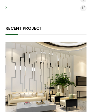
Микрокредит
18
RECENT PROJECT