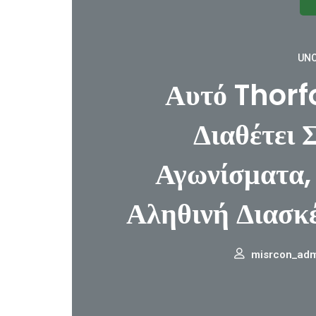
UNC
Αυτό Thorf
Διαθέτει 
Αγωνίσματα,
Αληθινή Διασκ
misrcon_ad