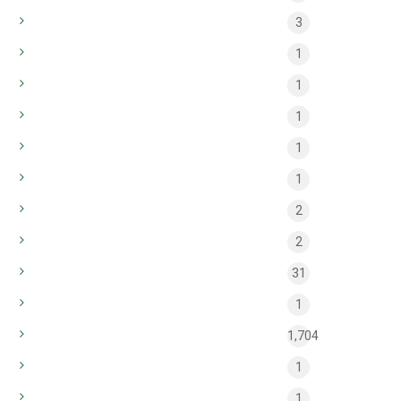
bt_apr_common_2
3
Casinò
1
efbet
1
Home style
1
Interior
1
Modern
1
pb_common_may
2
pb_main_may
2
public
31
sugar rush
1
Uncategorized
1,704
Winnita Casino News
1
Φρουτάκια
1