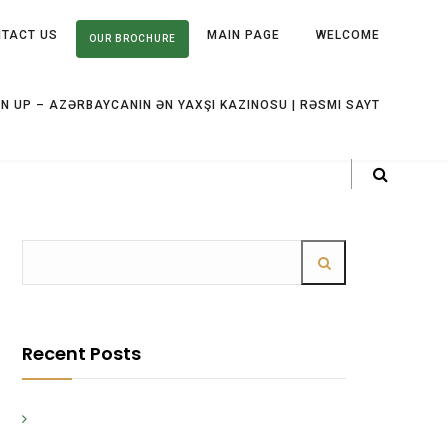
TACT US
MAIN PAGE
WELCOME
OUR BROCHURE
IN UP – AZƏRBAYCANIN ƏN YAXŞI KAZINOSU | RƏSMI SAYT
Recent Posts
Strategie vincenti nel gioco d'azzardo scopri i
segreti da Winnita Casino