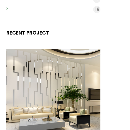
Микрокредит
18
RECENT PROJECT