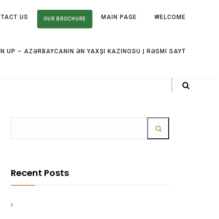
TACT US
MAIN PAGE
WELCOME
OUR BROCHURE
IN UP – AZƏRBAYCANIN ƏN YAXŞI KAZINOSU | RƏSMI SAYT
Recent Posts
Strategie vincenti nel gioco d'azzardo scopri i
segreti da Winnita Casino