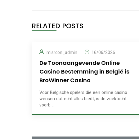
RELATED POSTS
misrcon_admin
16/06/2026
De Toonaangevende Online
Casino Bestemming in België is
BroWinner Casino
Voor Belgische spelers die een online casino
wensen dat echt alles biedt, is de zoektocht
voorb ..