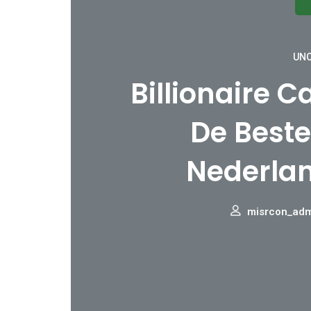
UNC
Billionaire C
De Beste
Nederlan
misrcon_ad