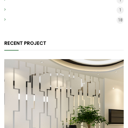
Φρουτάκια
1
Микрокредит
18
RECENT PROJECT