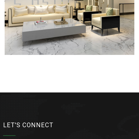
LET'S CONNECT