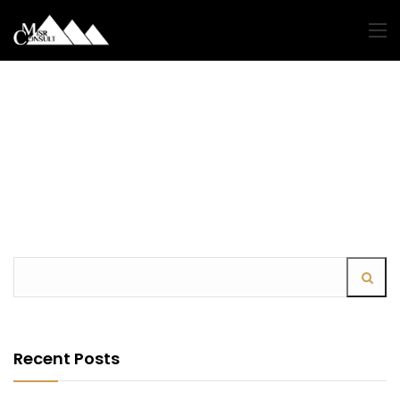
Recent Posts