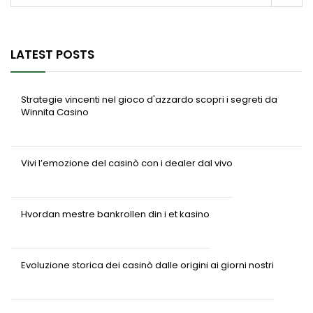
LATEST POSTS
Strategie vincenti nel gioco d'azzardo scopri i segreti da
Winnita Casino
07/08/2026
Vivi l’emozione del casinò con i dealer dal vivo
04/08/2026
Hvordan mestre bankrollen din i et kasino
04/08/2026
Evoluzione storica dei casinò dalle origini ai giorni nostri
04/08/2026