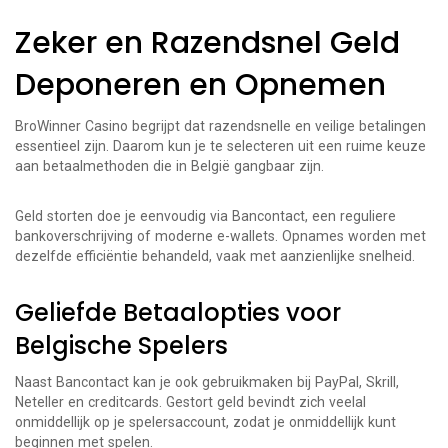
Zeker en Razendsnel Geld
Deponeren en Opnemen
BroWinner Casino begrijpt dat razendsnelle en veilige betalingen
essentieel zijn. Daarom kun je te selecteren uit een ruime keuze
aan betaalmethoden die in België gangbaar zijn.
Geld storten doe je eenvoudig via Bancontact, een reguliere
bankoverschrijving of moderne e-wallets. Opnames worden met
dezelfde efficiëntie behandeld, vaak met aanzienlijke snelheid.
Geliefde Betaalopties voor
Belgische Spelers
Naast Bancontact kan je ook gebruikmaken bij PayPal, Skrill,
Neteller en creditcards. Gestort geld bevindt zich veelal
onmiddellijk op je spelersaccount, zodat je onmiddellijk kunt
beginnen met spelen.