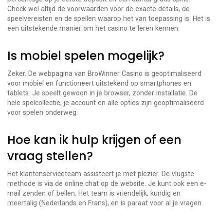
Check wel altijd de voorwaarden voor de exacte details, de
speelvereisten en de spellen waarop het van toepassing is. Het is
een uitstekende manier om het casino te leren kennen.
Is mobiel spelen mogelijk?
Zeker. De webpagina van BroWinner Casino is geoptimaliseerd
voor mobiel en functioneert uitstekend op smartphones en
tablets. Je speelt gewoon in je browser, zonder installatie. De
hele spelcollectie, je account en alle opties zijn geoptimaliseerd
voor spelen onderweg.
Hoe kan ik hulp krijgen of een
vraag stellen?
Het klantenserviceteam assisteert je met plezier. De vlugste
methode is via de online chat op de website. Je kunt ook een e-
mail zenden of bellen. Het team is vriendelijk, kundig en
meertalig (Nederlands en Frans), en is paraat voor al je vragen.