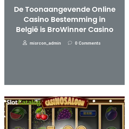
De Toonaangevende Online
Casino Bestemming in
België is BroWinner Casino
misrcon_admin
0 Comments