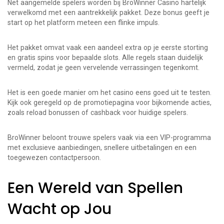
Net aangemelde spelers worden bij BroWinner Casino hartelijk
verwelkomd met een aantrekkelijk pakket. Deze bonus geeft je
start op het platform meteen een flinke impuls.
Het pakket omvat vaak een aandeel extra op je eerste storting
en gratis spins voor bepaalde slots. Alle regels staan duidelijk
vermeld, zodat je geen vervelende verrassingen tegenkomt.
Het is een goede manier om het casino eens goed uit te testen.
Kijk ook geregeld op de promotiepagina voor bijkomende acties,
zoals reload bonussen of cashback voor huidige spelers.
BroWinner beloont trouwe spelers vaak via een VIP-programma
met exclusieve aanbiedingen, snellere uitbetalingen en een
toegewezen contactpersoon.
Een Wereld van Spellen
Wacht op Jou