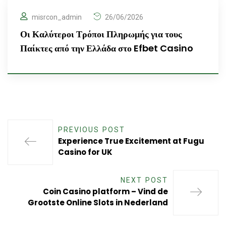
misrcon_admin
26/06/2026
Οι Καλύτεροι Τρόποι Πληρωμής για τους
Παίκτες από την Ελλάδα στο Efbet Casino
PREVIOUS POST
Experience True Excitement at Fugu
Casino for UK
NEXT POST
Coin Casino platform – Vind de
Grootste Online Slots in Nederland