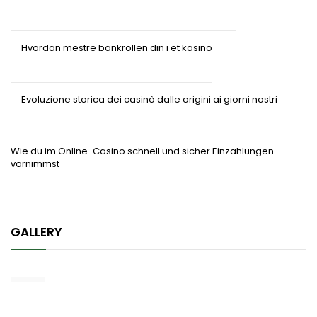
04/08/2026
Hvordan mestre bankrollen din i et kasino
04/08/2026
Evoluzione storica dei casinò dalle origini ai giorni nostri
04/08/2026
Wie du im Online-Casino schnell und sicher Einzahlungen
vornimmst
04/08/2026
GALLERY