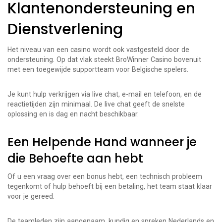
Klantenondersteuning en
Dienstverlening
Het niveau van een casino wordt ook vastgesteld door de
ondersteuning. Op dat vlak steekt BroWinner Casino bovenuit
met een toegewijde supportteam voor Belgische spelers.
Je kunt hulp verkrijgen via live chat, e-mail en telefoon, en de
reactietijden zijn minimaal. De live chat geeft de snelste
oplossing en is dag en nacht beschikbaar.
Een Helpende Hand wanneer je
die Behoefte aan hebt
Of u een vraag over een bonus hebt, een technisch probleem
tegenkomt of hulp behoeft bij een betaling, het team staat klaar
voor je gereed.
De teamleden zijn aangenaam, kundig en spreken Nederlands en