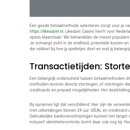
Een goede betaalmethode selecteren zorgt voor je cas
https://likessbet.nl
. Likesbet Casino heeft voor Nederl
opties klaarstaan. We behandelen de meest populaire 
Je ontvangt zicht in de snelheid, potentiële kosten e
die voldoet bij hoe jij spelletjes doet en wat jij belangri
Transactietijden: Stort
Een belangrijk onderscheid tussen betaalmethoden zit
methoden leveren directe stortingen, of stortingen die 
creditcards en prepaid mogelijkheden. Het doelstelling 
Bij opnames ligt dat verschillend. Hier zijn de verwerki
met uitbetalingen binnen 24 uur. iDEAL en creditcard
Gebruikelijke bankoverschrijvingen kunnen het langst 
inclusief identiteitscontrole, komt daar ook nog bij. Ho