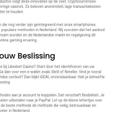
dustrie volgt deze innovaties op de voet. Cryptocurrencies
mmige casino’s. Ze beloven anonimiteit, lage transactiekosten
aten te houden.
en die nog verder zijn geïntegreerd met onze smartphones.
n populaire methoden in Nederland. Wij voorzien dat het aanbod
ream worden en de Nederlandse markt en regelgeving dit
online gaming ervaring.
Jouw Beslissing
bij Likesbet Casino? Start door het identificeren van uw
a dan voor een e-wallet zoals Skrill of Neteller. Vind je vooral
dse context? Dan blijkt iDEAL onverslaanbaar. Heb je behoefte
ossing.
hoden aan je account te koppelen. Dat verschaft flexibiliteit. Je
ten uitbetalen naar je PayPal. Let op de kleine lettertjes over
k de beste methode de methode die veilig, betrouwbaar en
peler in Nederland.