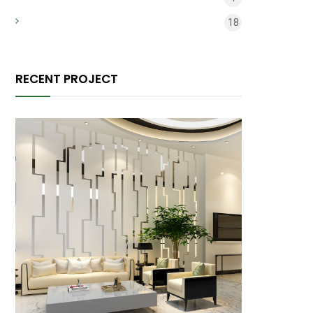
Микрокредит
18
RECENT PROJECT