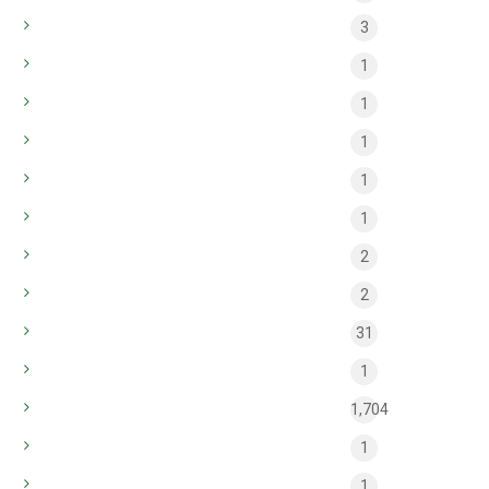
bt_apr_common_2
3
Casinò
1
efbet
1
Home style
1
Interior
1
Modern
1
pb_common_may
2
pb_main_may
2
public
31
sugar rush
1
Uncategorized
1,704
Winnita Casino News
1
Φρουτάκια
1