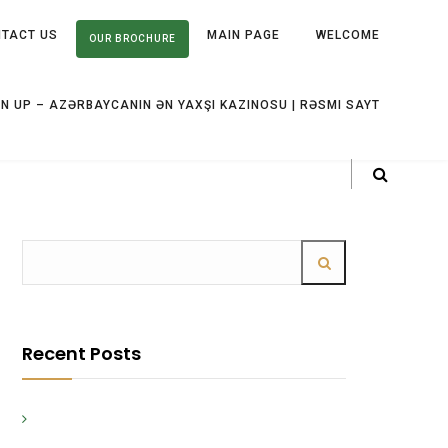
TACT US
MAIN PAGE
WELCOME
OUR BROCHURE
IN UP – AZƏRBAYCANIN ƏN YAXŞI KAZINOSU | RƏSMI SAYT
Recent Posts
Strategie vincenti nel gioco d'azzardo scopri i
segreti da Winnita Casino