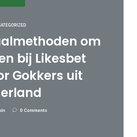
ATEGORIZED
taalmethoden om
n bij Likesbet
r Gokkers uit
erland
min
0 Comments