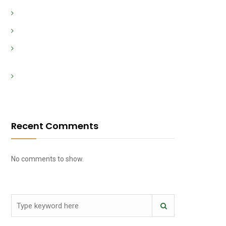
Vivi l’emozione del casinò con i dealer dal vivo
Hvordan mestre bankrollen din i et kasino
Evoluzione storica dei casinò dalle origini ai giorni
nostri
Wie du im Online-Casino schnell und sicher
Einzahlungen vornimmst
Recent Comments
No comments to show.