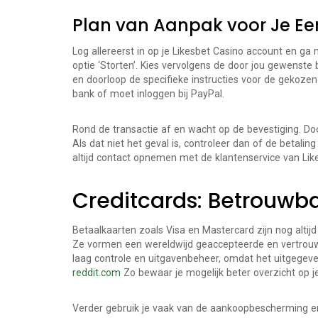
Plan van Aanpak voor Je Eer
Log allereerst in op je Likesbet Casino account en ga n
optie ‘Storten’. Kies vervolgens de door jou gewenste b
en doorloop de specifieke instructies voor de gekoze
bank of moet inloggen bij PayPal.
Rond de transactie af en wacht op de bevestiging. Door
Als dat niet het geval is, controleer dan of de betaling
altijd contact opnemen met de klantenservice van Like
Creditcards: Betrouwb
Betaalkaarten zoals Visa en Mastercard zijn nog altijd
Ze vormen een wereldwijd geaccepteerde en vertrouwd
laag controle en uitgavenbeheer, omdat het uitgegeve
reddit.com
Zo bewaar je mogelijk beter overzicht op j
Verder gebruik je vaak van de aankoopbescherming en 