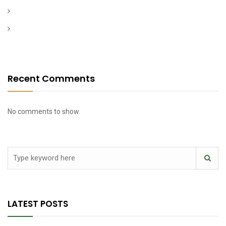
Evoluzione storica dei casinò dalle origini ai giorni nostri
Wie du im Online-Casino schnell und sicher Einzahlungen
vornimmst
Recent Comments
No comments to show.
LATEST POSTS