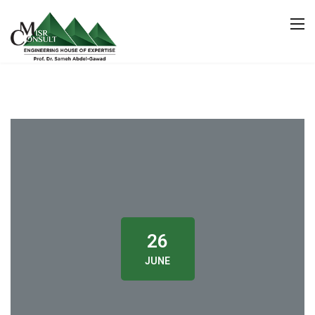
26
JUNE