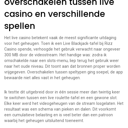
overschakelen tussen live
casino en verschillende
spellen
Het live casino betekent vaak de meest significante uitdaging
voor het geheugen. Toen ik een Live Blackjack-tafel bij Rizz
Casino opende, verhoogde het gebruik verwacht naar ongeveer
300 MB door de videostream. Het handige was: zodra ik
omschakelde naar een slots-menu, liep terug het gebruik weer
naar het oude niveau. Dit toont aan dat bronnen proper worden
vrijgegeven. Overschakelen tussen speltypen ging soepel, de app
bewaarde niet alles vast in het geheugen.
Ik testte dit uitgebreid door in één sessie meer dan twintig keer
te switchen tussen een live roulette-tafel en een gewone slot.
Elke keer werd het videogeheugen van de stream losgelaten. Het
resultaat was een schema van pieken en dalen. Dit voorkomt
een cumulatieve belasting en is veel beter dan een patroon
waarbij het geheugen uitsluitend toeneemt.