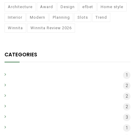
Architecture
Award
Design
efbet
Home style
Interior
Modern
Planning
Slots
Trend
Winnita
Winnita Review 2026
CATEGORIES
apr_common_2
1
apr_main
2
Architecture
2
bh_main_may
2
bt_apr_common_2
3
Casinò
1