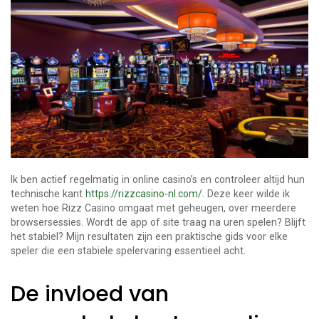
Ik ben actief regelmatig in online casino’s en controleer altijd hun
technische kant
https://rizzcasino-nl.com/
. Deze keer wilde ik
weten hoe Rizz Casino omgaat met geheugen, over meerdere
browsersessies. Wordt de app of site traag na uren spelen? Blijft
het stabiel? Mijn resultaten zijn een praktische gids voor elke
speler die een stabiele spelervaring essentieel acht.
De invloed van