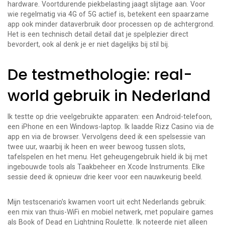
hardware. Voortdurende piekbelasting jaagt slijtage aan. Voor
wie regelmatig via 4G of 5G actief is, betekent een spaarzame
app ook minder dataverbruik door processen op de achtergrond.
Het is een technisch detail detail dat je spelplezier direct
bevordert, ook al denk je er niet dagelijks bij stil bij.
De testmethologie: real-
world gebruik in Nederland
Ik testte op drie veelgebruikte apparaten: een Android-telefoon,
een iPhone en een Windows-laptop. Ik laadde Rizz Casino via de
app en via de browser. Vervolgens deed ik een spelsessie van
twee uur, waarbij ik heen en weer bewoog tussen slots,
tafelspelen en het menu. Het geheugengebruik hield ik bij met
ingebouwde tools als Taakbeheer en Xcode Instruments. Elke
sessie deed ik opnieuw drie keer voor een nauwkeurig beeld.
Mijn testscenario’s kwamen voort uit echt Nederlands gebruik:
een mix van thuis-WiFi en mobiel netwerk, met populaire games
als Book of Dead en Lightning Roulette. Ik noteerde niet alleen