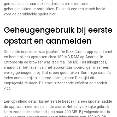
gemiddelden, maar ook uitschieters om eventuele
geheugenlekken te ontdekken. Dit biedt een realistisch beeld
voor de gemiddelde speler hier.
Geheugengebruik bij eerste
opstart en aanmelden
De eerste impressie was positief. De Rizz Casino-app opent snel
en benut bij het opstarten circa 180 MB RAM op Android. In
Chrome via de browser was dit circa 150 MB. Het inlogproces,
waaronder het laden van het accountdashboard, gaf maar een
weinig geheugen erbij. Dat is een goed teken. Sommige casino’s
laden onmiddellijk alle game-assets, maar Rizz lijkt dit
stapsgewijs te doen. De start is zodoende efficiënt en handelt
vlot.
Een opvallend detail: bij het eerste bezoek na een update laadde
de app wat meer assets in de cache. Het aanvankelijke gebruik
klom zodoende kortstondig op naar 200 MB. Bij volgende starts
viel het weer omlaag naar het zuinige niveau van 180 MB. Dit