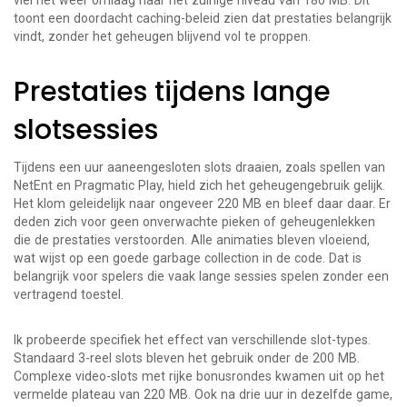
toont een doordacht caching-beleid zien dat prestaties belangrijk
vindt, zonder het geheugen blijvend vol te proppen.
Prestaties tijdens lange
slotsessies
Tijdens een uur aaneengesloten slots draaien, zoals spellen van
NetEnt en Pragmatic Play, hield zich het geheugengebruik gelijk.
Het klom geleidelijk naar ongeveer 220 MB en bleef daar daar. Er
deden zich voor geen onverwachte pieken of geheugenlekken
die de prestaties verstoorden. Alle animaties bleven vloeiend,
wat wijst op een goede garbage collection in de code. Dat is
belangrijk voor spelers die vaak lange sessies spelen zonder een
vertragend toestel.
Ik probeerde specifiek het effect van verschillende slot-types.
Standaard 3-reel slots bleven het gebruik onder de 200 MB.
Complexe video-slots met rijke bonusrondes kwamen uit op het
vermelde plateau van 220 MB. Ook na drie uur in dezelfde game,