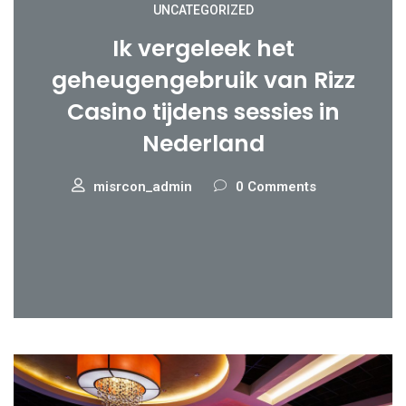
UNCATEGORIZED
Ik vergeleek het
geheugengebruik van Rizz
Casino tijdens sessies in
Nederland
misrcon_admin
0 Comments