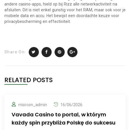
andere casino-apps, hield op bij Rizz alle netwerkactiviteit na
afsluiten. Dit is niet enkel gunstig voor het RAM, maar ook voor je
mobiele data en accu. Het bewijst een doordachte keuze voor
privacybescherming en effectiviteit.
Share On:
RELATED POSTS
misrcon_admin
16/06/2026
Vavada Casino to portal, w którym
każdy spin przybliża Polskę do sukcesu