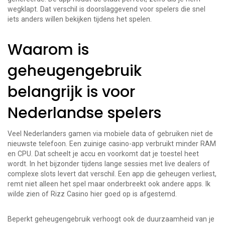
wegklapt. Dat verschil is doorslaggevend voor spelers die snel
iets anders willen bekijken tijdens het spelen.
Waarom is
geheugengebruik
belangrijk is voor
Nederlandse spelers
Veel Nederlanders gamen via mobiele data of gebruiken niet de
nieuwste telefoon. Een zuinige casino-app verbruikt minder RAM
en CPU. Dat scheelt je accu en voorkomt dat je toestel heet
wordt. In het bijzonder tijdens lange sessies met live dealers of
complexe slots levert dat verschil. Een app die geheugen verliest,
remt niet alleen het spel maar onderbreekt ook andere apps. Ik
wilde zien of Rizz Casino hier goed op is afgestemd.
Beperkt geheugengebruik verhoogt ook de duurzaamheid van je