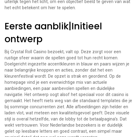
uiterlijk tegen het licht, om een objectief beeld te geven van wat
het echt betekent om hier te spelen.
Eerste aanblik|Initieel
ontwerp
Bij Crystal Roll Casino bezoekt, valt op. Deze zorgt voor een
rustige sfeer waarin de spellen goed tot hun recht komen.
Doelgericht ingezette accentkleuren in blauw en paars wijzen je
naar belangrijke knoppen en acties, zonder dat het een
kleurenfestival wordt. De opzet is strak en geordend. Op de
homepage vind je een evenwichtige mix van actuele
aanbiedingen, een paar aanbevolen spellen en duidelijke
navigatie. Het ontwerp oogt alsof het speciaal voor dit casino is
gemaakt. Het heeft niets weg van die standaard templates die je
bij sommige concurrenten ziet. Alle afbeeldingen zijn helder en
laden vlot, wat meteen een kwaliteitsgevoel geeft. Deze visuele
stijl is overal hetzelfde, van de lobby tot de betaalpagina’s. Dat
wekt vertrouwen. Voor Nederlandse bezoekers is er duidelijk
gelet op leesbare letters en goed contrast, een simpel maar