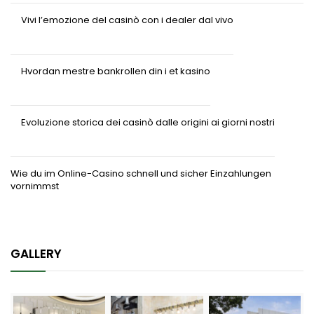
Vivi l’emozione del casinò con i dealer dal vivo
04/08/2026
Hvordan mestre bankrollen din i et kasino
04/08/2026
Evoluzione storica dei casinò dalle origini ai giorni nostri
04/08/2026
Wie du im Online-Casino schnell und sicher Einzahlungen
vornimmst
04/08/2026
GALLERY