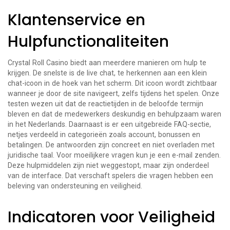
Klantenservice en
Hulpfunctionaliteiten
Crystal Roll Casino biedt aan meerdere manieren om hulp te
krijgen. De snelste is de live chat, te herkennen aan een klein
chat-icoon in de hoek van het scherm. Dit icoon wordt zichtbaar
wanneer je door de site navigeert, zelfs tijdens het spelen. Onze
testen wezen uit dat de reactietijden in de beloofde termijn
bleven en dat de medewerkers deskundig en behulpzaam waren
in het Nederlands. Daarnaast is er een uitgebreide FAQ-sectie,
netjes verdeeld in categorieën zoals account, bonussen en
betalingen. De antwoorden zijn concreet en niet overladen met
juridische taal. Voor moeilijkere vragen kun je een e-mail zenden.
Deze hulpmiddelen zijn niet weggestopt, maar zijn onderdeel
van de interface. Dat verschaft spelers die vragen hebben een
beleving van ondersteuning en veiligheid.
Indicatoren voor Veiligheid