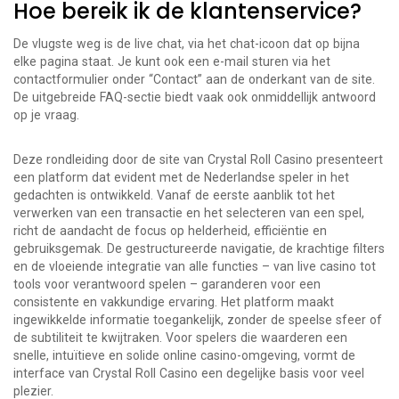
Hoe bereik ik de klantenservice?
De vlugste weg is de live chat, via het chat-icoon dat op bijna
elke pagina staat. Je kunt ook een e-mail sturen via het
contactformulier onder “Contact” aan de onderkant van de site.
De uitgebreide FAQ-sectie biedt vaak ook onmiddellijk antwoord
op je vraag.
Deze rondleiding door de site van Crystal Roll Casino presenteert
een platform dat evident met de Nederlandse speler in het
gedachten is ontwikkeld. Vanaf de eerste aanblik tot het
verwerken van een transactie en het selecteren van een spel,
richt de aandacht de focus op helderheid, efficiëntie en
gebruiksgemak. De gestructureerde navigatie, de krachtige filters
en de vloeiende integratie van alle functies – van live casino tot
tools voor verantwoord spelen – garanderen voor een
consistente en vakkundige ervaring. Het platform maakt
ingewikkelde informatie toegankelijk, zonder de speelse sfeer of
de subtiliteit te kwijtraken. Voor spelers die waarderen een
snelle, intuïtieve en solide online casino-omgeving, vormt de
interface van Crystal Roll Casino een degelijke basis voor veel
plezier.