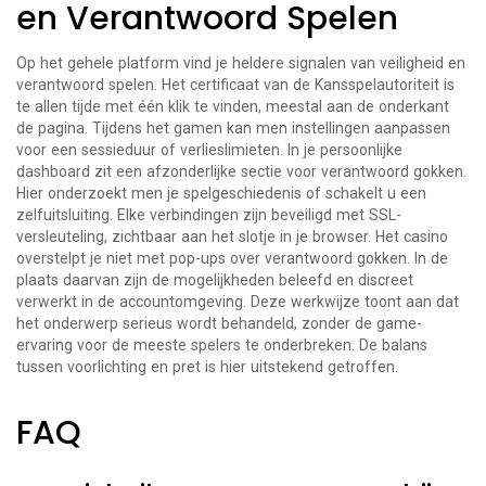
en Verantwoord Spelen
Op het gehele platform vind je heldere signalen van veiligheid en
verantwoord spelen. Het certificaat van de Kansspelautoriteit is
te allen tijde met één klik te vinden, meestal aan de onderkant
de pagina. Tijdens het gamen kan men instellingen aanpassen
voor een sessieduur of verlieslimieten. In je persoonlijke
dashboard zit een afzonderlijke sectie voor verantwoord gokken.
Hier onderzoekt men je spelgeschiedenis of schakelt u een
zelfuitsluiting. Elke verbindingen zijn beveiligd met SSL-
versleuteling, zichtbaar aan het slotje in je browser. Het casino
overstelpt je niet met pop-ups over verantwoord gokken. In de
plaats daarvan zijn de mogelijkheden beleefd en discreet
verwerkt in de accountomgeving. Deze werkwijze toont aan dat
het onderwerp serieus wordt behandeld, zonder de game-
ervaring voor de meeste spelers te onderbreken. De balans
tussen voorlichting en pret is hier uitstekend getroffen.
FAQ