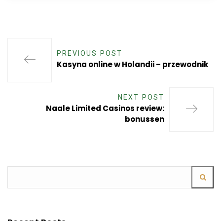
PREVIOUS POST
Kasyna online w Holandii – przewodnik
NEXT POST
Naale Limited Casinos review:
bonussen