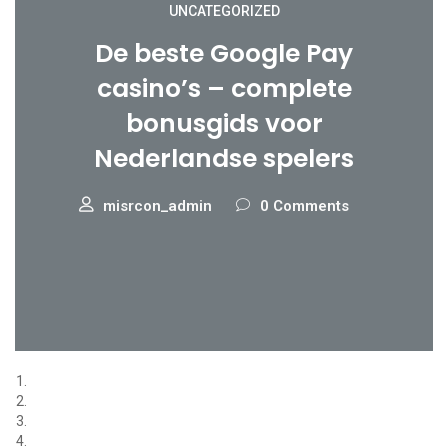
UNCATEGORIZED
De beste Google Pay
casino’s – complete
bonusgids voor
Nederlandse spelers
misrcon_admin
0 Comments
Wat is Google Pay en waarom gebruiken in online casino’s?
Hoe kies je de beste Google Pay casino’s?
Top 5 Google Pay casino’s voor Nederlandse spelers (2024)
Bonussen en promoties bij Google Pay casino’s