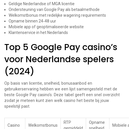
Geldige Nederlandse of MGA licentie
Ondersteuning van Google Pay als betaalmethode
Welkomstbonus met redelijke wagering requirements
Opname binnen 24‑48 uur
Mobiele app of geoptimaliseerde website
Klantenservice in het Nederlands
Top 5 Google Pay casino’s
voor Nederlandse spelers
(2024)
Op basis van licentie, snelheid, bonusaanbod en
gebruikerservaring hebben we een lijst samengesteld met de
beste Google Pay casino’s. Deze tabel geeft een snel overzicht
zodat je meteen kunt zien welk casino het beste bij jouw
speelstijl past.
RTP
Opname
Casino
Welkomstbonus
Mobiele 
gemiddeld
snelheid