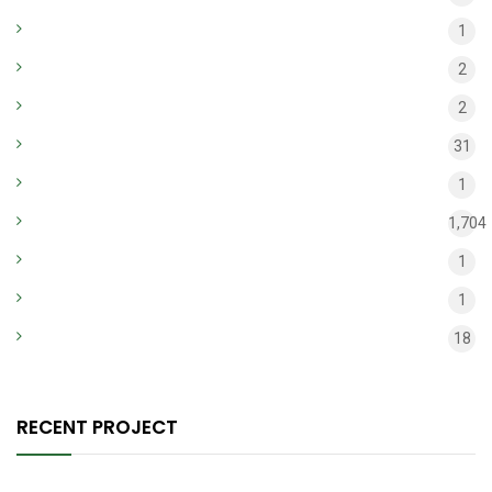
Modern
1
pb_common_may
2
pb_main_may
2
public
31
sugar rush
1
Uncategorized
1,704
Winnita Casino News
1
Φρουτάκια
1
Микрокредит
18
RECENT PROJECT