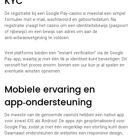
KYC
De registratie bij een Google Pay‑casino is meestal een simpel
formulier met e‑mail, wachtwoord en geboortedatum. Na
registratie vraagt het casino om een identiteitsbewijs (paspoort
of rijbewijs) en een bewijs van adres om aan de
anti‑witwaswetgeving te voldoen.
Veel platforms bieden een “instant verification” via de Google
Pay‑app, waarbij je met één tik je identiteit kunt bevestigen. Dit
versnelt het proces enorm: binnen een uur kun je al spelen en
eventuele winsten opnemen.
Mobiele ervaring en
app‑ondersteuning
De meeste van de genoemde casino’s hebben een native app
voor zowel iOS als Android. De apps zijn geoptimaliseerd voor
Google Pay, zodat je met één vingerklap een storting kunt doen.
Daarnaast ondersteunen de websites een responsive design,