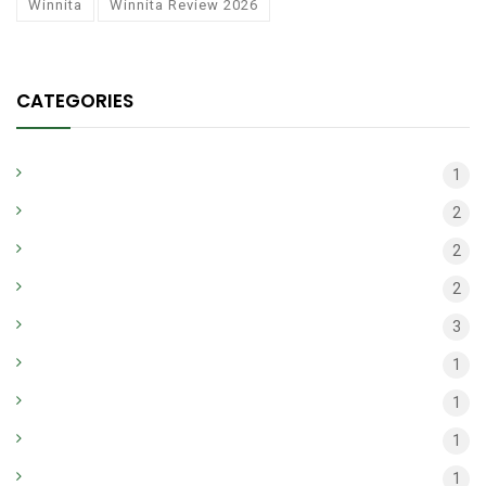
Winnita
Winnita Review 2026
CATEGORIES
apr_common_2
1
apr_main
2
Architecture
2
bh_main_may
2
bt_apr_common_2
3
Casinò
1
efbet
1
Home style
1
Interior
1