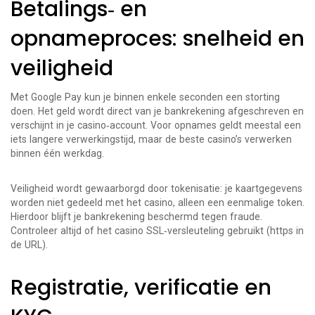
Betalings‑ en
opnameproces: snelheid en
veiligheid
Met Google Pay kun je binnen enkele seconden een storting
doen. Het geld wordt direct van je bankrekening afgeschreven en
verschijnt in je casino‑account. Voor opnames geldt meestal een
iets langere verwerkingstijd, maar de beste casino’s verwerken
binnen één werkdag.
Veiligheid wordt gewaarborgd door tokenisatie: je kaartgegevens
worden niet gedeeld met het casino, alleen een eenmalige token.
Hierdoor blijft je bankrekening beschermd tegen fraude.
Controleer altijd of het casino SSL‑versleuteling gebruikt (https in
de URL).
Registratie, verificatie en