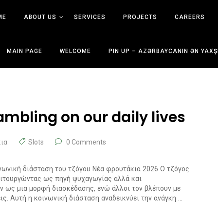
ME
ABOUT US
SERVICES
PROJECTS
CAREERS
MAIN PAGE
WELCOME
PIN UP – AZƏRBAYCANIN ƏN YAXŞ
ambling on our daily lives
ια
Slots
0 Comments
 κοινωνική διάσταση του τζόγου Νέα φρουτάκια 2026 Ο τζόγος
 λειτουργώντας ως πηγή ψυχαγωγίας αλλά και
ν ως μια μορφή διασκέδασης, ενώ άλλοι τον βλέπουν με
ις. Αυτή η κοινωνική διάσταση αναδεικνύει την ανάγκη …