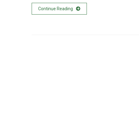
Continue Reading