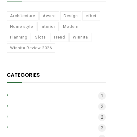
Architecture
Award
Design
efbet
Home style
Interior
Modern
Planning
Slots
Trend
Winnita
Winnita Review 2026
CATEGORIES
apr_common_2
1
apr_main
2
Architecture
2
bh_main_may
2