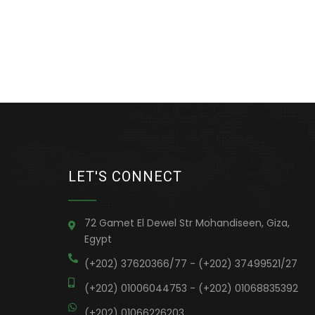
LET'S CONNECT
72 Gamet El Dewel Str Mohandiseen, Giza,
Egypt
(+202) 37620366/77 - (+202) 37499521/27
(+202) 01006044753 - (+202) 01068835392
(+202) 01066226203