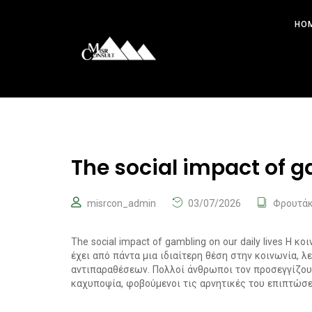
HO
The social impact of g
misrcon_admin
03/07/2026
Φρουτάκ
The social impact of gambling on our daily lives Η
έχει από πάντα μια ιδιαίτερη θέση στην κοινωνία,
αντιπαραθέσεων. Πολλοί άνθρωποι τον προσεγγίζου
καχυποψία, φοβούμενοι τις αρνητικές του επιπτώσε