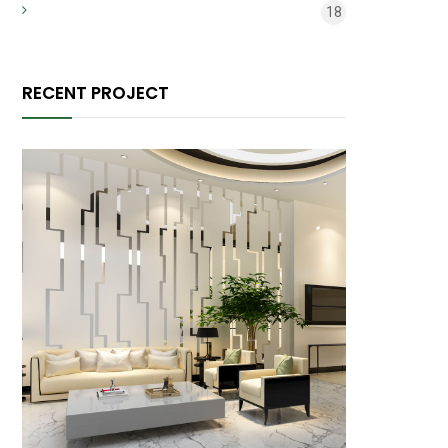
Микрокредит
18
RECENT PROJECT