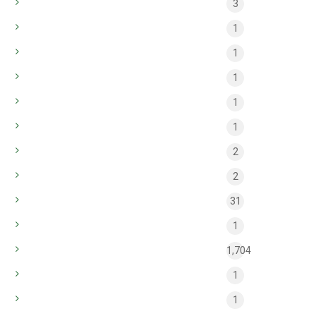
bt_apr_common_2
3
Casinò
1
efbet
1
Home style
1
Interior
1
Modern
1
pb_common_may
2
pb_main_may
2
public
31
sugar rush
1
Uncategorized
1,704
Winnita Casino News
1
Φρουτάκια
1