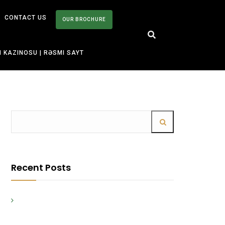
CONTACT US
OUR BROCHURE
I KAZINOSU | RƏSMI SAYT
Recent Posts
Strategie vincenti nel gioco d'azzardo scopri i
segreti da Winnita Casino