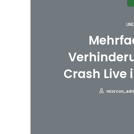
UNC
Mehrfa
Verhinderu
Crash Live 
misrcon_ad