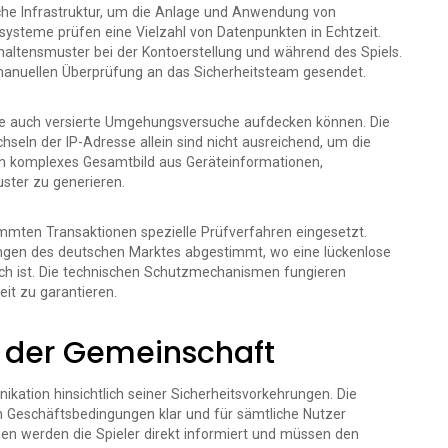
sche Infrastruktur, um die Anlage und Anwendung von
ysteme prüfen eine Vielzahl von Datenpunkten in Echtzeit.
haltensmuster bei der Kontoerstellung und während des Spiels.
manuellen Überprüfung an das Sicherheitsteam gesendet.
, die auch versierte Umgehungsversuche aufdecken können. Die
eln der IP-Adresse allein sind nicht ausreichend, um die
in komplexes Gesamtbild aus Geräteinformationen,
ster zu generieren.
immten Transaktionen spezielle Prüfverfahren eingesetzt.
gen des deutschen Marktes abgestimmt, wo eine lückenlose
risch ist. Die technischen Schutzmechanismen fungieren
eit zu garantieren.
t der Gemeinschaft
kation hinsichtlich seiner Sicherheitsvorkehrungen. Die
 Geschäftsbedingungen klar und für sämtliche Nutzer
nen werden die Spieler direkt informiert und müssen den