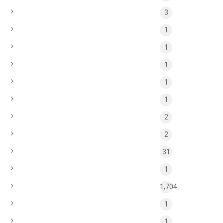
bt_apr_common_2
3
Casinò
1
efbet
1
Home style
1
Interior
1
Modern
1
pb_common_may
2
pb_main_may
2
public
31
sugar rush
1
Uncategorized
1,704
Winnita Casino News
1
Φρουτάκια
1