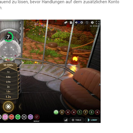
chauend zu lösen, bevor Handlungen auf dem zusätzlichen Konto
n.