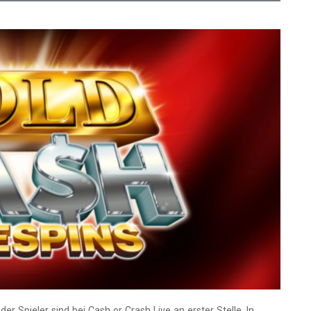
er Spieler sind bei Cash or Crash Live an erster Stelle. In