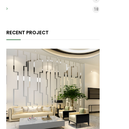
Микрокредит
18
RECENT PROJECT