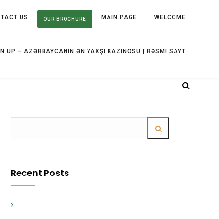
TACT US
MAIN PAGE
WELCOME
OUR BROCHURE
IN UP – AZƏRBAYCANIN ƏN YAXŞI KAZINOSU | RƏSMI SAYT
Recent Posts
Strategie vincenti nel gioco d'azzardo scopri i
segreti da Winnita Casino