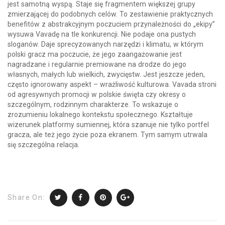
jest samotną wyspą. Staje się fragmentem większej grupy
zmierzającej do podobnych celów. To zestawienie praktycznych
benefitów z abstrakcyjnym poczuciem przynależności do „ekipy”
wysuwa Vavadę na tle konkurencji. Nie podaje ona pustych
sloganów. Daje sprecyzowanych narzędzi i klimatu, w którym
polski gracz ma poczucie, że jego zaangażowanie jest
nagradzane i regularnie premiowane na drodze do jego
własnych, małych lub wielkich, zwycięstw. Jest jeszcze jeden,
często ignorowany aspekt – wrażliwość kulturowa. Vavada stroni
od agresywnych promocji w polskie święta czy okresy o
szczególnym, rodzinnym charakterze. To wskazuje o
zrozumieniu lokalnego kontekstu społecznego. Kształtuje
wizerunek platformy sumiennej, która szanuje nie tylko portfel
gracza, ale też jego życie poza ekranem. Tym samym utrwala
się szczególna relacja.
Share On: