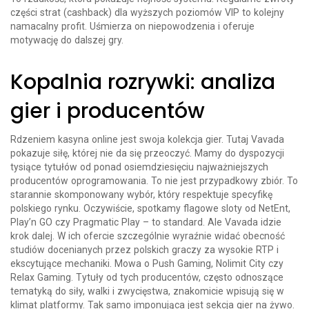
części strat (cashback) dla wyższych poziomów VIP to kolejny
namacalny profit. Uśmierza on niepowodzenia i oferuje
motywację do dalszej gry.
Kopalnia rozrywki: analiza
gier i producentów
Rdzeniem kasyna online jest swoja kolekcja gier. Tutaj Vavada
pokazuje siłę, której nie da się przeoczyć. Mamy do dyspozycji
tysiące tytułów od ponad osiemdziesięciu najważniejszych
producentów oprogramowania. To nie jest przypadkowy zbiór. To
starannie skomponowany wybór, który respektuje specyfikę
polskiego rynku. Oczywiście, spotkamy flagowe sloty od NetEnt,
Play’n GO czy Pragmatic Play – to standard. Ale Vavada idzie
krok dalej. W ich ofercie szczególnie wyraźnie widać obecność
studiów docenianych przez polskich graczy za wysokie RTP i
ekscytujące mechaniki. Mowa o Push Gaming, Nolimit City czy
Relax Gaming. Tytuły od tych producentów, często odnoszące
tematyką do siły, walki i zwycięstwa, znakomicie wpisują się w
klimat platformy. Tak samo imponująca jest sekcja gier na żywo.