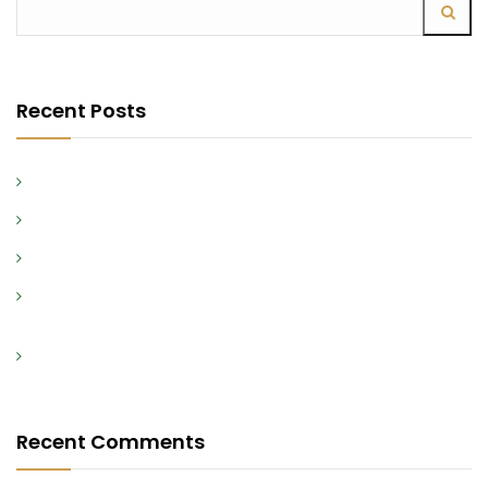
Recent Posts
Vivi l’emozione del casinò con i dealer dal vivo
Hvordan mestre bankrollen din i et kasino
Evoluzione storica dei casinò dalle origini ai giorni nostri
Wie du im Online-Casino schnell und sicher Einzahlungen
vornimmst
Teknologian rooli uhkapelaamisen tulevaisuudessa
Recent Comments