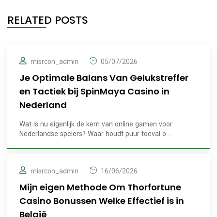
RELATED POSTS
misrcon_admin
05/07/2026
Je Optimale Balans Van Gelukstreffer
en Tactiek bij SpinMaya Casino in
Nederland
Wat is nu eigenlijk de kern van online gamen voor
Nederlandse spelers? Waar houdt puur toeval o ..
misrcon_admin
16/06/2026
Mijn eigen Methode Om Thorfortune
Casino Bonussen Welke Effectief is in
België