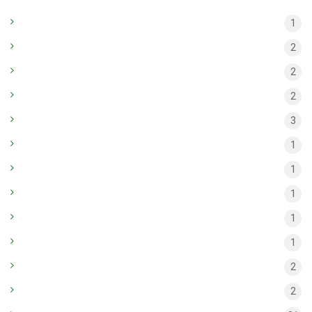
apr_common_2
1
apr_main
2
Architecture
2
bh_main_may
2
bt_apr_common_2
3
Casinò
1
efbet
1
Home style
1
Interior
1
Modern
1
pb_common_may
2
pb_main_may
2