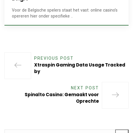
Voor de Belgische spelers staat het vast: online casino’s
opereren hier onder specifieke ..
PREVIOUS POST
Xtraspin Gaming Data Usage Tracked
by
NEXT POST
Spinalto Casino: Gemaakt voor
Oprechte