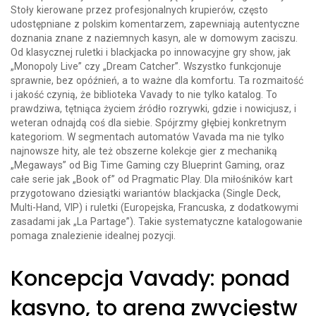
Stoły kierowane przez profesjonalnych krupierów, często
udostępniane z polskim komentarzem, zapewniają autentyczne
doznania znane z naziemnych kasyn, ale w domowym zaciszu.
Od klasycznej ruletki i blackjacka po innowacyjne gry show, jak
„Monopoly Live” czy „Dream Catcher”. Wszystko funkcjonuje
sprawnie, bez opóźnień, a to ważne dla komfortu. Ta rozmaitość
i jakość czynią, że biblioteka Vavady to nie tylko katalog. To
prawdziwa, tętniąca życiem źródło rozrywki, gdzie i nowicjusz, i
weteran odnajdą coś dla siebie. Spójrzmy głębiej konkretnym
kategoriom. W segmentach automatów Vavada ma nie tylko
najnowsze hity, ale też obszerne kolekcje gier z mechaniką
„Megaways” od Big Time Gaming czy Blueprint Gaming, oraz
całe serie jak „Book of” od Pragmatic Play. Dla miłośników kart
przygotowano dziesiątki wariantów blackjacka (Single Deck,
Multi-Hand, VIP) i ruletki (Europejska, Francuska, z dodatkowymi
zasadami jak „La Partage”). Takie systematyczne katalogowanie
pomaga znalezienie idealnej pozycji.
Koncepcja Vavady: ponad
kasyno, to arena zwycięstw