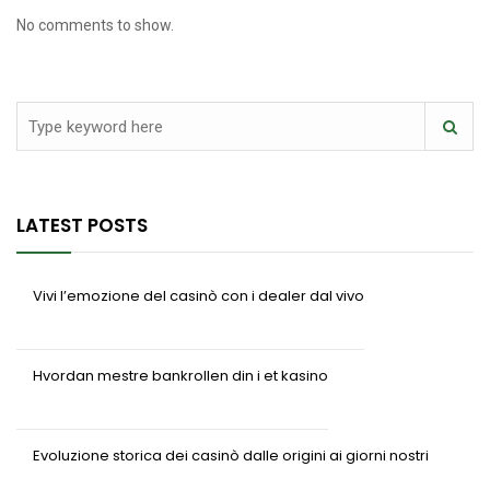
No comments to show.
LATEST POSTS
Vivi l’emozione del casinò con i dealer dal vivo
04/08/2026
Hvordan mestre bankrollen din i et kasino
04/08/2026
Evoluzione storica dei casinò dalle origini ai giorni nostri
04/08/2026