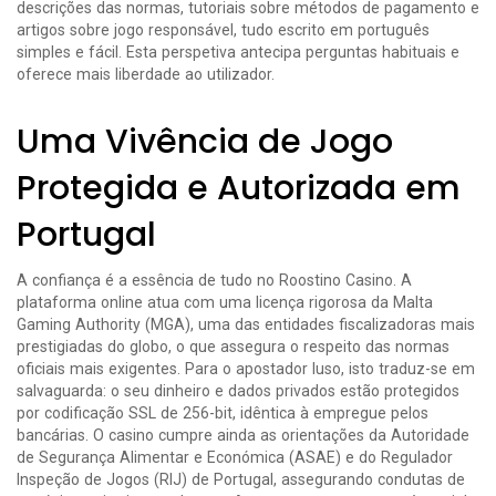
descrições das normas, tutoriais sobre métodos de pagamento e
artigos sobre jogo responsável, tudo escrito em português
simples e fácil. Esta perspetiva antecipa perguntas habituais e
oferece mais liberdade ao utilizador.
Uma Vivência de Jogo
Protegida e Autorizada em
Portugal
A confiança é a essência de tudo no Roostino Casino. A
plataforma online atua com uma licença rigorosa da Malta
Gaming Authority (MGA), uma das entidades fiscalizadoras mais
prestigiadas do globo, o que assegura o respeito das normas
oficiais mais exigentes. Para o apostador luso, isto traduz-se em
salvaguarda: o seu dinheiro e dados privados estão protegidos
por codificação SSL de 256-bit, idêntica à empregue pelos
bancárias. O casino cumpre ainda as orientações da Autoridade
de Segurança Alimentar e Económica (ASAE) e do Regulador
Inspeção de Jogos (RIJ) de Portugal, assegurando condutas de