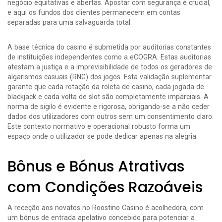
negócio equitativas e abertas. Apostar com segurança é crucial,
e aqui os fundos dos clientes permanecem em contas
separadas para uma salvaguarda total.
A base técnica do casino é submetida por auditorias constantes
de instituições independentes como a eCOGRA. Estas auditorias
atestam a justiça e a imprevisibilidade de todos os geradores de
algarismos casuais (RNG) dos jogos. Esta validação suplementar
garante que cada rotação da roleta de casino, cada jogada de
blackjack e cada volta de slot são completamente imparciais. A
norma de sigilo é evidente e rigorosa, obrigando-se a não ceder
dados dos utilizadores com outros sem um consentimento claro.
Este contexto normativo e operacional robusto forma um
espaço onde o utilizador se pode dedicar apenas na alegria.
Bônus e Bónus Atrativas
com Condições Razoáveis
A receção aos novatos no Roostino Casino é acolhedora, com
um bónus de entrada apelativo concebido para potenciar a