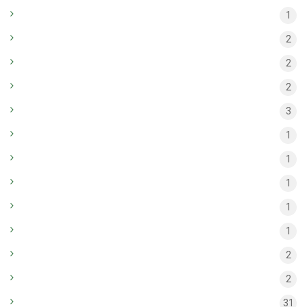
apr_common_2
1
apr_main
2
Architecture
2
bh_main_may
2
bt_apr_common_2
3
Casinò
1
efbet
1
Home style
1
Interior
1
Modern
1
pb_common_may
2
pb_main_may
2
public
31