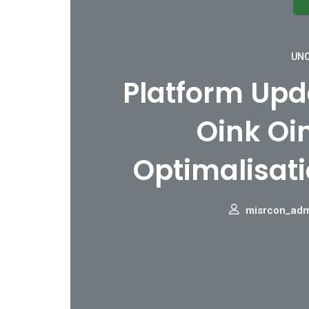
UNC
Platform Upd
Oink Oin
Optimalisati
misrcon_ad