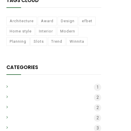
TAGS CLOUD
Architecture
Award
Design
efbet
Home style
Interior
Modern
Planning
Slots
Trend
Winnita
CATEGORIES
apr_common_2
1
apr_main
2
Architecture
2
bh_main_may
2
bt_apr_common_2
3