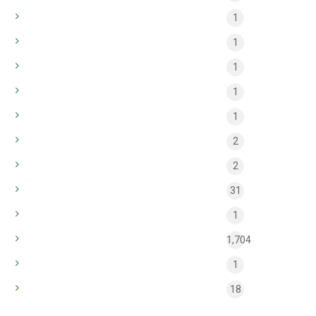
Casinò
1
efbet
1
Home style
1
Interior
1
Modern
1
pb_common_may
2
pb_main_may
2
public
31
sugar rush
1
Uncategorized
1,704
Φρουτάκια
1
Микрокредит
18