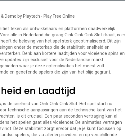
sitief teken als ontwikkelaars en platformen daadwerkelijk
r alle in Nederland die graag Oink Oink Oink Slot draait, is er
heeft de beleving van het spel sterk geoptimaliseerd. Dit zijn
singen onder de motorkap die de stabiliteit, snelheid en
versterken. Denk aan kortere laadtijden voor vloeiende spins en
eze updates zijn exclusief voor de Nederlandse markt
 gebieden waar je deze optimalisaties het meest zult
de en geoefende spelers die zijn van het blije gegrunt.
heid en Laadtijd
 is de snelheid van Oink Oink Oink Slot. Het spel start nu
 door technische aanpassingen aan de technische kant van het
achten, is dit cruciaal. Een paar seconden vertraging kan al
jdens het spelen gaat alles vloeiender. De animaties vertragen
vindt. Deze stabiliteit zorgt ervoor dat je je kunt focussen op
andse spelers, die via allerlei providers en op verschillende