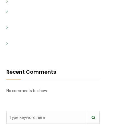
Hvordan mestre bankrollen din i et kasino
Evoluzione storica dei casinò dalle origini ai giorni
nostri
Wie du im Online-Casino schnell und sicher
Einzahlungen vornimmst
Teknologian rooli uhkapelaamisen
tulevaisuudessa
Recent Comments
No comments to show.