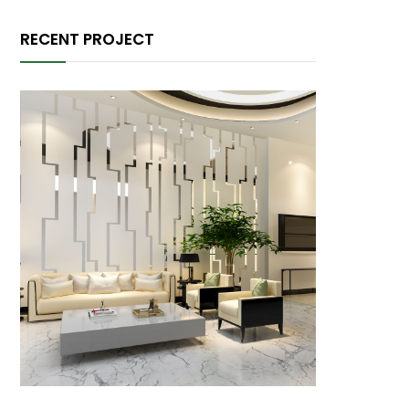
RECENT PROJECT