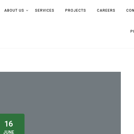
ABOUT US
SERVICES
PROJECTS
CAREERS
CON
P
16
JUNE