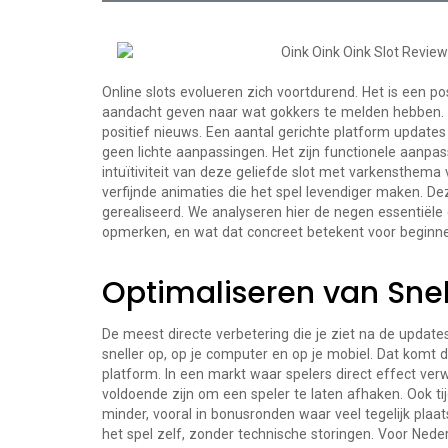
Online slots evolueren zich voortdurend. Het is een po
aandacht geven naar wat gokkers te melden hebben. Voo
positief nieuws. Een aantal gerichte platform updates 
geen lichte aanpassingen. Het zijn functionele aanpas
intuïtiviteit van deze geliefde slot met varkensthema 
verfijnde animaties die het spel levendiger maken. D
gerealiseerd. We analyseren hier de negen essentiële
opmerken, en wat dat concreet betekent voor beginnen
Optimaliseren van Snel
De meest directe verbetering die je ziet na de updates,
sneller op, op je computer en op je mobiel. Dat komt
platform. In een markt waar spelers direct effect verw
voldoende zijn om een speler te laten afhaken. Ook ti
minder, vooral in bonusronden waar veel tegelijk plaats
het spel zelf, zonder technische storingen. Voor Nederl