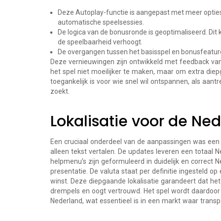
Deze Autoplay-functie is aangepast met meer opties 
automatische speelsessies.
De logica van de bonusronde is geoptimaliseerd. Dit 
de speelbaarheid verhoogt.
De overgangen tussen het basisspel en bonusfeatures
Deze vernieuwingen zijn ontwikkeld met feedback va
het spel niet moeilijker te maken, maar om extra diepg
toegankelijk is voor wie snel wil ontspannen, als aant
zoekt.
Lokalisatie voor de Ne
Een cruciaal onderdeel van de aanpassingen was een ui
alleen tekst vertalen. De updates leveren een totaal N
helpmenu’s zijn geformuleerd in duidelijk en correct N
presentatie. De valuta staat per definitie ingesteld op 
winst. Deze diepgaande lokalisatie garandeert dat het 
drempels en oogt vertrouwd. Het spel wordt daardoor beg
Nederland, wat essentieel is in een markt waar transpa