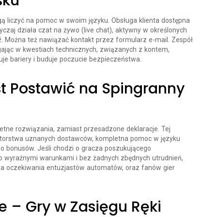
sku
gą liczyć na pomoc w swoim języku. Obsługa klienta dostępna
yczaj działa czat na żywo (live chat), aktywny w określonych
. Można też nawiązać kontakt przez formularz e-mail. Zespół
ając w kwestiach technicznych, związanych z kontem,
je bariery i buduje poczucie bezpieczeństwa.
t Postawić na Spingranny
etne rozwiązania, zamiast przesadzone deklaracje. Tej
autorstwa uznanych dostawców, kompletna pomoc w języku
 do bonusów. Jeśli chodzi o gracza poszukującego
 o wyraźnymi warunkami i bez żadnych zbędnych utrudnień,
ada oczekiwania entuzjastów automatów, oraz fanów gier
e – Gry w Zasięgu Ręki