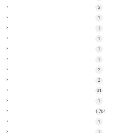
bt_apr_common_2
3
Casinò
1
efbet
1
Home style
1
Interior
1
Modern
1
pb_common_may
2
pb_main_may
2
public
31
sugar rush
1
Uncategorized
1,704
Winnita Casino News
1
Φρουτάκια
1