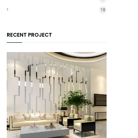
Микрокредит
18
RECENT PROJECT