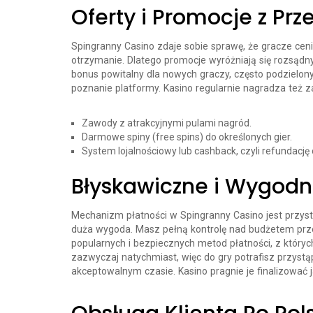
Oferty i Promocje z Pr
Spingranny Casino zdaje sobie sprawę, że gracze ceni
otrzymanie. Dlatego promocje wyróżniają się rozsądn
bonus powitalny dla nowych graczy, często podzielon
poznanie platformy. Kasino regularnie nagradza też 
Zawody z atrakcyjnymi pulami nagród.
Darmowe spiny (free spins) do określonych gier.
System lojalnościowy lub cashback, czyli refundację
Błyskawiczne i Wygodn
Mechanizm płatności w Spingranny Casino jest przys
duża wygoda. Masz pełną kontrolę nad budżetem prz
popularnych i bezpiecznych metod płatności, z który
zazwyczaj natychmiast, więc do gry potrafisz przyst
akceptowalnym czasie. Kasino pragnie je finalizować j