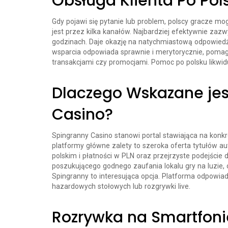
Obsługa Klienta Po Pol
Gdy pojawi się pytanie lub problem, polscy gracze mo
jest przez kilka kanałów. Najbardziej efektywnie zazw
godzinach. Daje okazję na natychmiastową odpowiedź
wsparcia odpowiada sprawnie i merytorycznie, pomag
transakcjami czy promocjami. Pomoc po polsku likwidu
Dlaczego Wskazane jes
Casino?
Spingranny Casino stanowi portal stawiająca na konkr
platformy główne zalety to szeroka oferta tytułów 
polskim i płatności w PLN oraz przejrzyste podejście
poszukującego godnego zaufania lokalu gry na luzie,
Spingranny to interesująca opcja. Platforma odpowi
hazardowych stołowych lub rozgrywki live.
Rozrywka na Smartfoni