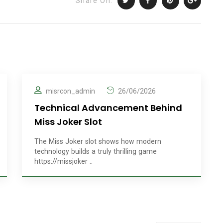
Share On:
misrcon_admin
26/06/2026
Technical Advancement Behind
Miss Joker Slot
The Miss Joker slot shows how modern
technology builds a truly thrilling game
https://missjoker ..