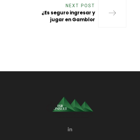
NEXT POST
¿Es seguro ingresar y
jugar en Gamblor