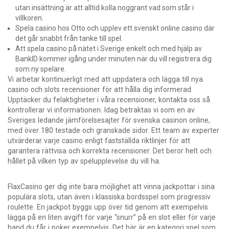
utan insättning är att alltid kolla noggrant vad som står i
villkoren.
Spela casino hos Otto och upplev ett svenskt online casino där
det går snabbt från tanke till spel.
Att spela casino på nätet i Sverige enkelt och med hjälp av
BankID kommer igång under minuten när du vill registrera dig
som ny spelare.
Vi arbetar kontinuerligt med att uppdatera och lägga till nya
casino och slots recensioner för att hålla dig informerad.
Upptäcker du felaktigheter i våra recensioner, kontakta oss så
kontrollerar vi informationen. Idag betraktas vi som en av
Sveriges ledande jämförelsesajter för svenska casinon online,
med över 180 testade och granskade sidor. Ett team av experter
utvärderar varje casino enligt fastställda riktlinjer för att
garantera rättvisa och korrekta recensioner. Det beror helt och
hållet på vilken typ av spelupplevelse du vill ha.
FlaxCasino ger dig inte bara möjlighet att vinna jackpottar i sina
populära slots, utan även i klassiska bordsspel som progressiv
roulette. En jackpot byggs upp över tid genom att exempelvis
lägga på en liten avgift för varje “snurr” på en slot eller för varje
hand du får i poker exempelvis. Det här är en kategori spel som