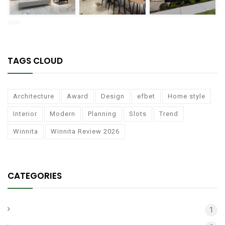
TAGS CLOUD
Architecture
Award
Design
efbet
Home style
Interior
Modern
Planning
Slots
Trend
Winnita
Winnita Review 2026
CATEGORIES
apr_common_2
1