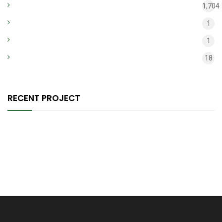
Uncategorized
1,704
Winnita Casino News
1
Φρουτάκια
1
Микрокредит
18
RECENT PROJECT