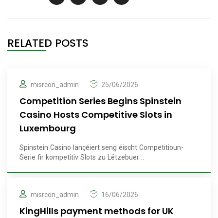
RELATED POSTS
misrcon_admin
25/06/2026
Competition Series Begins Spinstein
Casino Hosts Competitive Slots in
Luxembourg
Spinstein Casino lançéiert seng éischt Competitioun-
Serie fir kompetitiv Slots zu Lëtzebuer ..
misrcon_admin
16/06/2026
KingHills payment methods for UK