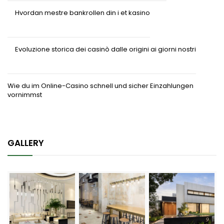
Hvordan mestre bankrollen din i et kasino
04/08/2026
Evoluzione storica dei casinò dalle origini ai giorni nostri
04/08/2026
Wie du im Online-Casino schnell und sicher Einzahlungen
vornimmst
04/08/2026
GALLERY