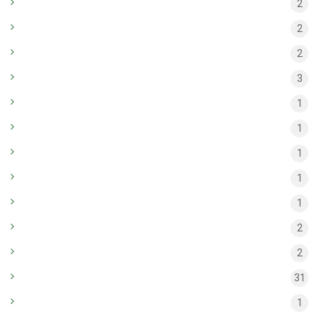
apr_main
2
Architecture
2
bh_main_may
2
bt_apr_common_2
3
Casinò
1
efbet
1
Home style
1
Interior
1
Modern
1
pb_common_may
2
pb_main_may
2
public
31
sugar rush
1