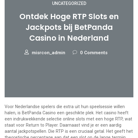
UNCATEGORIZED
Ontdek Hoge RTP Slots en
Jackpots bij BetPanda
Casino in Nederland
misrcon_admin
0 Comments
Voor Nederlandse spelers die extra uit hun speelsessie willen
halen, is BetPanda Casino een geschikte plek. Het casino heeft
een indrukwekkende selectie online slots met een hoge RTP, wat
staat voor Return to Player. Daarnaast vind je er een aardig
aantal jackpotspellen. Die RTP is een cruciaal getal. Het geeft het
theoretische percentage aan dat een slot op de lange termijn