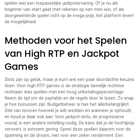
spelen wel een toepasselijke jackpotervaring. Of je nu als
beginner van start gaat met rekenen op een mini-win, of als
doorgewinterde speler richt op de mega-prijs, het platform levert
de mogelijkheid.
Methoden voor het Spelen
van High RTP en Jackpot
Games
Slots zijn op geluk, maar je kunt wel een paar doordachte keuzes
doen. Voor high RTP games is de strategie tamelijk rechttoe
rechtaan: kies spellen met een hoog uitbetalingspercentage.
Neem de tijd om de paytable en de regels door te lezen. Zo snap
je hoe bonussen zijn. Budgetbeheer is hier het allerbelangrijkst.
Stel van tevoren hoeveel je wilt wedden en wanneer je ophoudt,
en houd je daar ook aan. Voor jackpot slots, de progressieve
vooral, is een andere instelling nodig. De kans dat je de hoofdprijs
verovert, is extreem gering. Speel deze spellen daarom voor de
spanning en de droom, niet voor een zeker rendement. Een