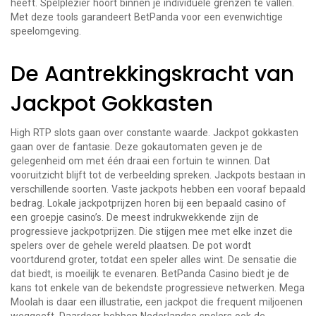
heeft. Spelplezier hoort binnen je individuele grenzen te vallen.
Met deze tools garandeert BetPanda voor een evenwichtige
speelomgeving.
De Aantrekkingskracht van
Jackpot Gokkasten
High RTP slots gaan over constante waarde. Jackpot gokkasten
gaan over de fantasie. Deze gokautomaten geven je de
gelegenheid om met één draai een fortuin te winnen. Dat
vooruitzicht blijft tot de verbeelding spreken. Jackpots bestaan in
verschillende soorten. Vaste jackpots hebben een vooraf bepaald
bedrag. Lokale jackpotprijzen horen bij een bepaald casino of
een groepje casino’s. De meest indrukwekkende zijn de
progressieve jackpotprijzen. Die stijgen mee met elke inzet die
spelers over de gehele wereld plaatsen. De pot wordt
voortdurend groter, totdat een speler alles wint. De sensatie die
dat biedt, is moeilijk te evenaren. BetPanda Casino biedt je de
kans tot enkele van de bekendste progressieve netwerken. Mega
Moolah is daar een illustratie, een jackpot die frequent miljoenen