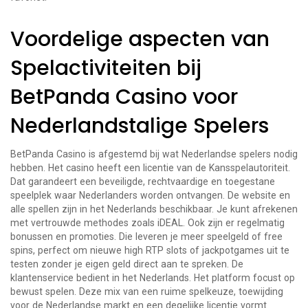
Voordelige aspecten van
Spelactiviteiten bij
BetPanda Casino voor
Nederlandstalige Spelers
BetPanda Casino is afgestemd bij wat Nederlandse spelers nodig
hebben. Het casino heeft een licentie van de Kansspelautoriteit.
Dat garandeert een beveiligde, rechtvaardige en toegestane
speelplek waar Nederlanders worden ontvangen. De website en
alle spellen zijn in het Nederlands beschikbaar. Je kunt afrekenen
met vertrouwde methodes zoals iDEAL. Ook zijn er regelmatig
bonussen en promoties. Die leveren je meer speelgeld of free
spins, perfect om nieuwe high RTP slots of jackpotgames uit te
testen zonder je eigen geld direct aan te spreken. De
klantenservice bedient in het Nederlands. Het platform focust op
bewust spelen. Deze mix van een ruime spelkeuze, toewijding
voor de Nederlandse markt en een degelijke licentie vormt