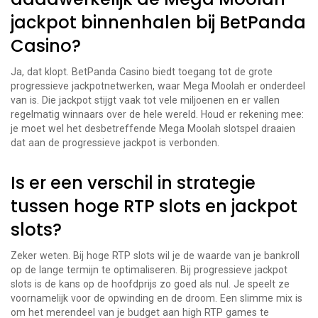
jackpot binnenhalen bij BetPanda
Casino?
Ja, dat klopt. BetPanda Casino biedt toegang tot de grote
progressieve jackpotnetwerken, waar Mega Moolah er onderdeel
van is. Die jackpot stijgt vaak tot vele miljoenen en er vallen
regelmatig winnaars over de hele wereld. Houd er rekening mee:
je moet wel het desbetreffende Mega Moolah slotspel draaien
dat aan de progressieve jackpot is verbonden.
Is er een verschil in strategie
tussen hoge RTP slots en jackpot
slots?
Zeker weten. Bij hoge RTP slots wil je de waarde van je bankroll
op de lange termijn te optimaliseren. Bij progressieve jackpot
slots is de kans op de hoofdprijs zo goed als nul. Je speelt ze
voornamelijk voor de opwinding en de droom. Een slimme mix is
om het merendeel van je budget aan high RTP games te