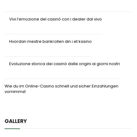
07/08/2026
Vivi l’emozione del casinò con i dealer dal vivo
04/08/2026
Hvordan mestre bankrollen din i et kasino
04/08/2026
Evoluzione storica dei casinò dalle origini ai giorni nostri
04/08/2026
Wie du im Online-Casino schnell und sicher Einzahlungen
vornimmst
04/08/2026
GALLERY