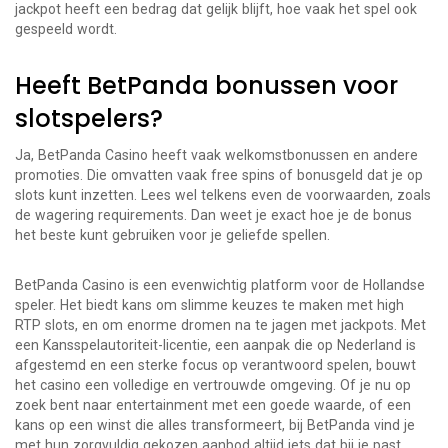
jackpot heeft een bedrag dat gelijk blijft, hoe vaak het spel ook
gespeeld wordt.
Heeft BetPanda bonussen voor
slotspelers?
Ja, BetPanda Casino heeft vaak welkomstbonussen en andere
promoties. Die omvatten vaak free spins of bonusgeld dat je op
slots kunt inzetten. Lees wel telkens even de voorwaarden, zoals
de wagering requirements. Dan weet je exact hoe je de bonus
het beste kunt gebruiken voor je geliefde spellen.
BetPanda Casino is een evenwichtig platform voor de Hollandse
speler. Het biedt kans om slimme keuzes te maken met high
RTP slots, en om enorme dromen na te jagen met jackpots. Met
een Kansspelautoriteit-licentie, een aanpak die op Nederland is
afgestemd en een sterke focus op verantwoord spelen, bouwt
het casino een volledige en vertrouwde omgeving. Of je nu op
zoek bent naar entertainment met een goede waarde, of een
kans op een winst die alles transformeert, bij BetPanda vind je
met hun zorgvuldig gekozen aanbod altijd iets dat bij je past.