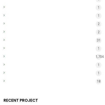
Interior
1
Modern
1
pb_common_may
2
pb_main_may
2
public
31
sugar rush
1
Uncategorized
1,704
Winnita Casino News
1
Φρουτάκια
1
Микрокредит
18
RECENT PROJECT