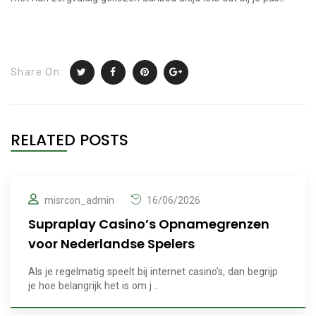
Share On:
RELATED POSTS
misrcon_admin
16/06/2026
Supraplay Casino’s Opnamegrenzen
voor Nederlandse Spelers
Als je regelmatig speelt bij internet casino’s, dan begrijp
je hoe belangrijk het is om j ..