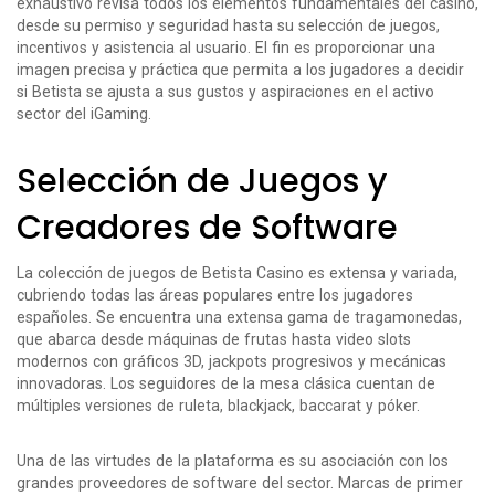
exhaustivo revisa todos los elementos fundamentales del casino,
desde su permiso y seguridad hasta su selección de juegos,
incentivos y asistencia al usuario. El fin es proporcionar una
imagen precisa y práctica que permita a los jugadores a decidir
si Betista se ajusta a sus gustos y aspiraciones en el activo
sector del iGaming.
Selección de Juegos y
Creadores de Software
La colección de juegos de Betista Casino es extensa y variada,
cubriendo todas las áreas populares entre los jugadores
españoles. Se encuentra una extensa gama de tragamonedas,
que abarca desde máquinas de frutas hasta video slots
modernos con gráficos 3D, jackpots progresivos y mecánicas
innovadoras. Los seguidores de la mesa clásica cuentan de
múltiples versiones de ruleta, blackjack, baccarat y póker.
Una de las virtudes de la plataforma es su asociación con los
grandes proveedores de software del sector. Marcas de primer