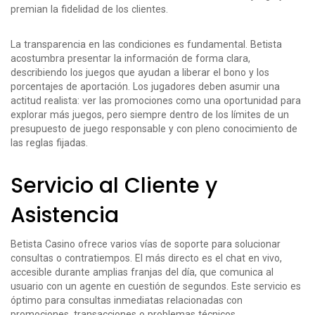
premian la fidelidad de los clientes.
La transparencia en las condiciones es fundamental. Betista
acostumbra presentar la información de forma clara,
describiendo los juegos que ayudan a liberar el bono y los
porcentajes de aportación. Los jugadores deben asumir una
actitud realista: ver las promociones como una oportunidad para
explorar más juegos, pero siempre dentro de los límites de un
presupuesto de juego responsable y con pleno conocimiento de
las reglas fijadas.
Servicio al Cliente y
Asistencia
Betista Casino ofrece varios vías de soporte para solucionar
consultas o contratiempos. El más directo es el chat en vivo,
accesible durante amplias franjas del día, que comunica al
usuario con un agente en cuestión de segundos. Este servicio es
óptimo para consultas inmediatas relacionadas con
promociones, transacciones o problemas técnicos,