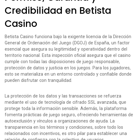
Credibilidad en Betista
Casino
Betista Casino funciona bajo la exigente licencia de la Dirección
General de Ordenación del Juego (DGOJ) de España, un factor
esencial que asegura su legitimidad y operatividad dentro del
territorio nacional. Esta inspección oficial asegura que el casino
cumple con todas las disposiciones de juego responsable,
protección de datos y justicia en los juegos. Para los jugadores,
esto se materializa en un entorno controlado y confiable donde
pueden disfrutar con tranquilidad.
La protección de los datos y las transacciones se refuerza
mediante el uso de tecnología de cifrado SSL avanzada, que
protege toda la información sensible. Además, la plataforma
fomenta prácticas de juego seguro, ofreciendo herramientas de
autoexclusión y vínculos a organizaciones de ayuda. La
transparencia en los términos y condiciones, sobre todo los
relacionados con incentivos, es otro pilar para establecer una
relación de confianza con la colectivo de usuarios.