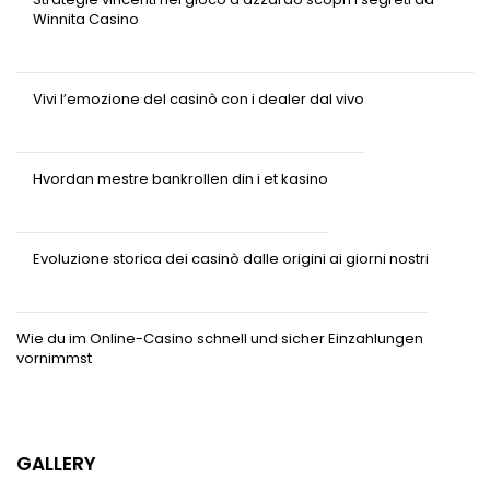
Winnita Casino
07/08/2026
Vivi l’emozione del casinò con i dealer dal vivo
04/08/2026
Hvordan mestre bankrollen din i et kasino
04/08/2026
Evoluzione storica dei casinò dalle origini ai giorni nostri
04/08/2026
Wie du im Online-Casino schnell und sicher Einzahlungen
vornimmst
04/08/2026
GALLERY