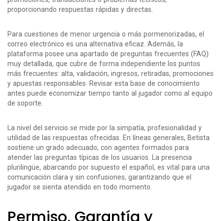
proporcionando respuestas rápidas y directas.
Para cuestiones de menor urgencia o más pormenorizadas, el
correo electrónico es una alternativa eficaz. Además, la
plataforma posee una apartado de preguntas frecuentes (FAQ)
muy detallada, que cubre de forma independiente los puntos
más frecuentes: alta, validación, ingresos, retiradas, promociones
y apuestas responsables. Revisar esta base de conocimiento
antes puede economizar tiempo tanto al jugador como al equipo
de soporte.
La nivel del servicio se mide por la simpatía, profesionalidad y
utilidad de las respuestas ofrecidas. En líneas generales, Betista
sostiene un grado adecuado, con agentes formados para
atender las preguntas típicas de los usuarios. La presencia
plurilingüe, abarcando por supuesto el español, es vital para una
comunicación clara y sin confusiones, garantizando que el
jugador se sienta atendido en todo momento.
Permiso, Garantía y