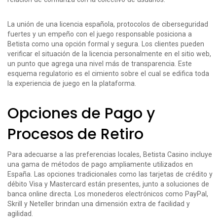
La unión de una licencia española, protocolos de ciberseguridad
fuertes y un empeño con el juego responsable posiciona a
Betista como una opción formal y segura. Los clientes pueden
verificar el situación de la licencia personalmente en el sitio web,
un punto que agrega una nivel más de transparencia. Este
esquema regulatorio es el cimiento sobre el cual se edifica toda
la experiencia de juego en la plataforma.
Opciones de Pago y
Procesos de Retiro
Para adecuarse a las preferencias locales, Betista Casino incluye
una gama de métodos de pago ampliamente utilizados en
España. Las opciones tradicionales como las tarjetas de crédito y
débito Visa y Mastercard están presentes, junto a soluciones de
banca online directa. Los monederos electrónicos como PayPal,
Skrill y Neteller brindan una dimensión extra de facilidad y
agilidad.