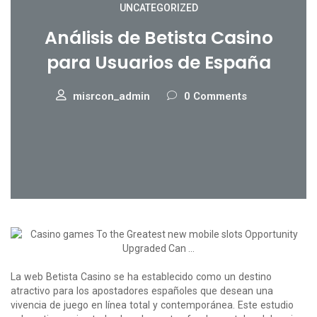
UNCATEGORIZED
Análisis de Betista Casino
para Usuarios de España
misrcon_admin
0 Comments
La web Betista Casino se ha establecido como un destino
atractivo para los apostadores españoles que desean una
vivencia de juego en línea total y contemporánea. Este estudio