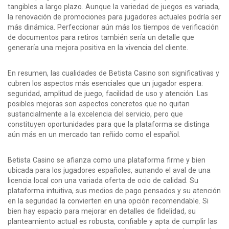
tangibles a largo plazo. Aunque la variedad de juegos es variada,
la renovación de promociones para jugadores actuales podría ser
más dinámica. Perfeccionar aún más los tiempos de verificación
de documentos para retiros también sería un detalle que
generaría una mejora positiva en la vivencia del cliente.
En resumen, las cualidades de Betista Casino son significativas y
cubren los aspectos más esenciales que un jugador espera:
seguridad, amplitud de juego, facilidad de uso y atención. Las
posibles mejoras son aspectos concretos que no quitan
sustancialmente a la excelencia del servicio, pero que
constituyen oportunidades para que la plataforma se distinga
aún más en un mercado tan reñido como el español.
Betista Casino se afianza como una plataforma firme y bien
ubicada para los jugadores españoles, aunando el aval de una
licencia local con una variada oferta de ocio de calidad. Su
plataforma intuitiva, sus medios de pago pensados y su atención
en la seguridad la convierten en una opción recomendable. Si
bien hay espacio para mejorar en detalles de fidelidad, su
planteamiento actual es robusta, confiable y apta de cumplir las