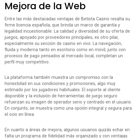
Mejora de la Web
Entre las más destacadas ventajas de Betista Casino resalta su
firme licencia española, que brinda un marco de garantía y
legalidad incuestionable. La calidad y diversidad de su oferta de
juegos, apoyado por proveedores principales, es otro pilar,
especialmente su sección de casino en vivo. La navegación,
fluida y moderna tanto en escritorio como en móvil, junto con
procesos de pago pensados al mercado local, completan un
perfil muy competitivo.
La plataforma también muestra un compromiso con la
honestidad en sus condiciones y promociones, algo muy
estimado por los jugadores habituales. El soporte al cliente
disponible y la inclusión de herramientas de juego seguro
refuerzan su imagen de operador serio y centrado en el usuario.
En conjunto, se muestra como una opción integral y segura para
el ocio en línea.
En cuanto a áreas de mejora, algunos usuarios quizás echar en
falta un programa de fidelidad más organizado y con ventajas