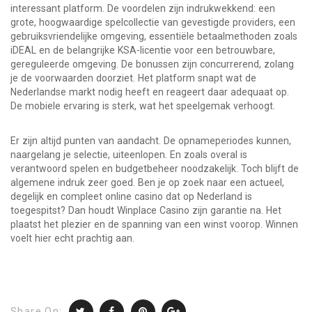
interessant platform. De voordelen zijn indrukwekkend: een
grote, hoogwaardige spelcollectie van gevestigde providers, een
gebruiksvriendelijke omgeving, essentiële betaalmethoden zoals
iDEAL en de belangrijke KSA-licentie voor een betrouwbare,
gereguleerde omgeving. De bonussen zijn concurrerend, zolang
je de voorwaarden doorziet. Het platform snapt wat de
Nederlandse markt nodig heeft en reageert daar adequaat op.
De mobiele ervaring is sterk, wat het speelgemak verhoogt.
Er zijn altijd punten van aandacht. De opnameperiodes kunnen,
naargelang je selectie, uiteenlopen. En zoals overal is
verantwoord spelen en budgetbeheer noodzakelijk. Toch blijft de
algemene indruk zeer goed. Ben je op zoek naar een actueel,
degelijk en compleet online casino dat op Nederland is
toegespitst? Dan houdt Winplace Casino zijn garantie na. Het
plaatst het plezier en de spanning van een winst voorop. Winnen
voelt hier echt prachtig aan.
Share On: