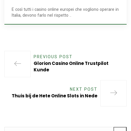
E così tutti i casino online europei che vogliono operare in
Italia, devono farlo nel rispetto ..
PREVIOUS POST
Glorion Casino Online Trustpilot
Kunde
NEXT POST
Thuis bij de Hete Online Slots in Nede