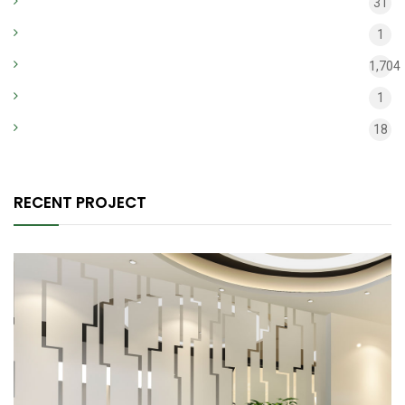
public
31
sugar rush
1
Uncategorized
1,704
Φρουτάκια
1
Микрокредит
18
RECENT PROJECT