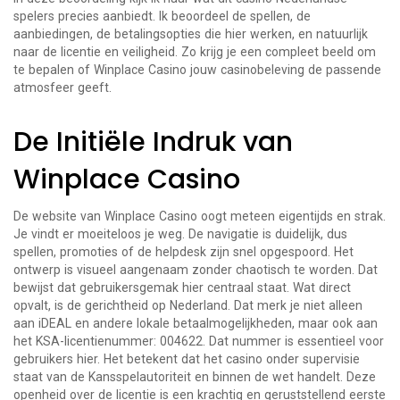
spelers precies aanbiedt. Ik beoordeel de spellen, de
aanbiedingen, de betalingsopties die hier werken, en natuurlijk
naar de licentie en veiligheid. Zo krijg je een compleet beeld om
te bepalen of Winplace Casino jouw casinobeleving de passende
atmosfeer geeft.
De Initiële Indruk van
Winplace Casino
De website van Winplace Casino oogt meteen eigentijds en strak.
Je vindt er moeiteloos je weg. De navigatie is duidelijk, dus
spellen, promoties of de helpdesk zijn snel opgespoord. Het
ontwerp is visueel aangenaam zonder chaotisch te worden. Dat
bewijst dat gebruikersgemak hier centraal staat. Wat direct
opvalt, is de gerichtheid op Nederland. Dat merk je niet alleen
aan iDEAL en andere lokale betaalmogelijkheden, maar ook aan
het KSA-licentienummer: 004622. Dat nummer is essentieel voor
gebruikers hier. Het betekent dat het casino onder supervisie
staat van de Kansspelautoriteit en binnen de wet handelt. Deze
openheid over de licentie is een krachtig en geruststellend eerste