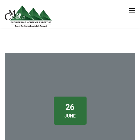
26
JUNE