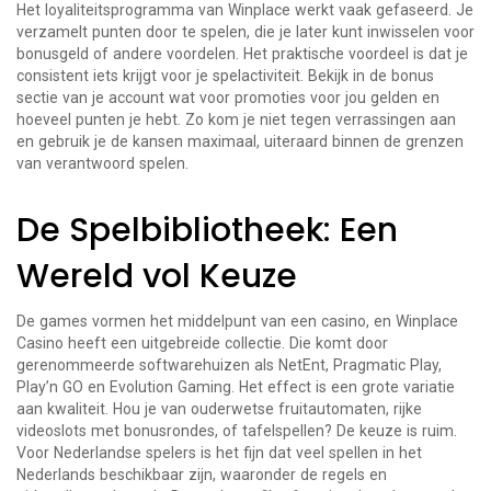
Het loyaliteitsprogramma van Winplace werkt vaak gefaseerd. Je
verzamelt punten door te spelen, die je later kunt inwisselen voor
bonusgeld of andere voordelen. Het praktische voordeel is dat je
consistent iets krijgt voor je spelactiviteit. Bekijk in de bonus
sectie van je account wat voor promoties voor jou gelden en
hoeveel punten je hebt. Zo kom je niet tegen verrassingen aan
en gebruik je de kansen maximaal, uiteraard binnen de grenzen
van verantwoord spelen.
De Spelbibliotheek: Een
Wereld vol Keuze
De games vormen het middelpunt van een casino, en Winplace
Casino heeft een uitgebreide collectie. Die komt door
gerenommeerde softwarehuizen als NetEnt, Pragmatic Play,
Play’n GO en Evolution Gaming. Het effect is een grote variatie
aan kwaliteit. Hou je van ouderwetse fruitautomaten, rijke
videoslots met bonusrondes, of tafelspellen? De keuze is ruim.
Voor Nederlandse spelers is het fijn dat veel spellen in het
Nederlands beschikbaar zijn, waaronder de regels en