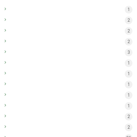
apr_common_2
1
apr_main
2
Architecture
2
bh_main_may
2
bt_apr_common_2
3
Casinò
1
efbet
1
Home style
1
Interior
1
Modern
1
pb_common_may
2
pb_main_may
2