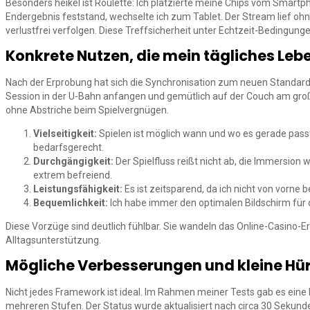
Besonders heikel ist Roulette: Ich platzierte meine Chips vom Smartp
Endergebnis feststand, wechselte ich zum Tablet. Der Stream lief ohn
verlustfrei verfolgen. Diese Treffsicherheit unter Echtzeit-Bedingun
Konkrete Nutzen, die mein tägliches Le
Nach der Erprobung hat sich die Synchronisation zum neuen Standard, d
Session in der U-Bahn anfangen und gemütlich auf der Couch am großen
ohne Abstriche beim Spielvergnügen.
Vielseitigkeit:
Spielen ist möglich wann und wo es gerade passt
bedarfsgerecht.
Durchgängigkeit:
Der Spielfluss reißt nicht ab, die Immersion
extrem befreiend.
Leistungsfähigkeit:
Es ist zeitsparend, da ich nicht von vorne 
Bequemlichkeit:
Ich habe immer den optimalen Bildschirm für d
Diese Vorzüge sind deutlich fühlbar. Sie wandeln das Online-Casino-Er
Alltagsunterstützung.
Mögliche Verbesserungen und kleine Hü
Nicht jedes Framework ist ideal. Im Rahmen meiner Tests gab es eine 
mehreren Stufen. Der Status wurde aktualisiert nach circa 30 Sekunde