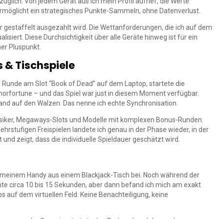
üglich. Von jedem Gerät aus ich mein Profil aufrief, die Werte
 ermöglicht ein strategisches Punkte-Sammeln, ohne Datenverlust.
 gestaffelt ausgezahlt wird. Die Wettanforderungen, die ich auf dem
iert. Diese Durchsichtigkeit über alle Geräte hinweg ist für ein
er Pluspunkt.
s & Tischspiele
ine Runde am Slot “Book of Dead” auf dem Laptop, startete die
horfortune – und das Spiel war just in diesem Moment verfügbar.
and auf den Walzen. Das nenne ich echte Synchronisation.
assiker, Megaways-Slots und Modelle mit komplexen Bonus-Runden.
rstufigen Freispielen landete ich genau in der Phase wieder, in der
 und zeigt, dass die individuelle Spieldauer geschätzt wird.
on meinem Handy aus einem Blackjack-Tisch bei. Noch während der
e circa 10 bis 15 Sekunden, aber dann befand ich mich am exakt
 auf dem virtuellen Feld. Keine Benachteiligung, keine