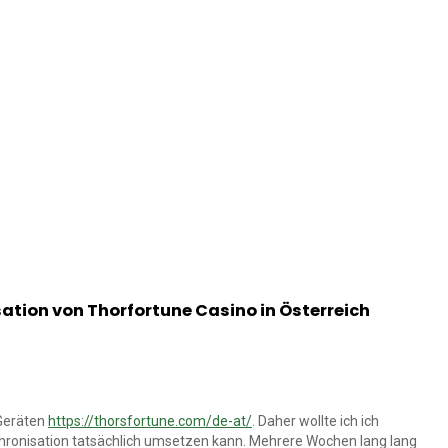
ation von Thorfortune Casino in Österreich
Geräten
https://thorsfortune.com/de-at/
. Daher wollte ich ich
chronisation tatsächlich umsetzen kann. Mehrere Wochen lang lang