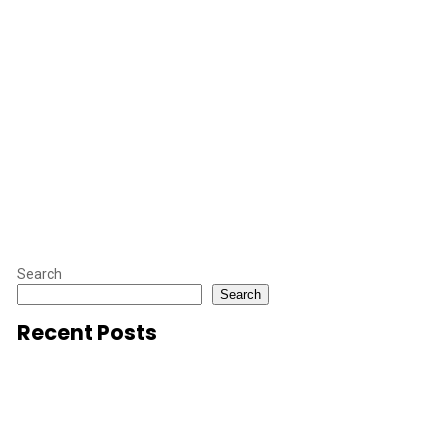
Search
Search
Recent Posts
Vivi l’emozione del casinò con i dealer dal vivo
Hvordan mestre bankrollen din i et kasino
Evoluzione storica dei casinò dalle origini ai giorni nostri
Wie du im Online-Casino schnell und sicher Einzahlungen