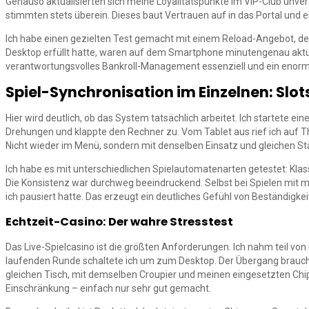
Genauso aktualisierten sich meine Loyalitätspunkte im VIP-Club unverz
stimmten stets überein. Dieses baut Vertrauen auf in das Portal und
Ich habe einen gezielten Test gemacht mit einem Reload-Angebot, der
Desktop erfüllt hatte, waren auf dem Smartphone minutengenau aktualis
verantwortungsvolles Bankroll-Management essenziell und ein enorm
Spiel-Synchronisation im Einzelnen: Slot
Hier wird deutlich, ob das System tatsächlich arbeitet. Ich startete e
Drehungen und klappte den Rechner zu. Vom Tablet aus rief ich auf T
Nicht wieder im Menü, sondern mit denselben Einsatz und gleichen St
Ich habe es mit unterschiedlichen Spielautomatenarten getestet: Kl
Die Konsistenz war durchweg beeindruckend. Selbst bei Spielen mit meh
ich pausiert hatte. Das erzeugt ein deutliches Gefühl von Beständigkeit
Echtzeit-Casino: Der wahre Stresstest
Das Live-Spielcasino ist die größten Anforderungen. Ich nahm teil v
laufenden Runde schaltete ich um zum Desktop. Der Übergang braucht
gleichen Tisch, mit demselben Croupier und meinen eingesetzten Chips
Einschränkung – einfach nur sehr gut gemacht.