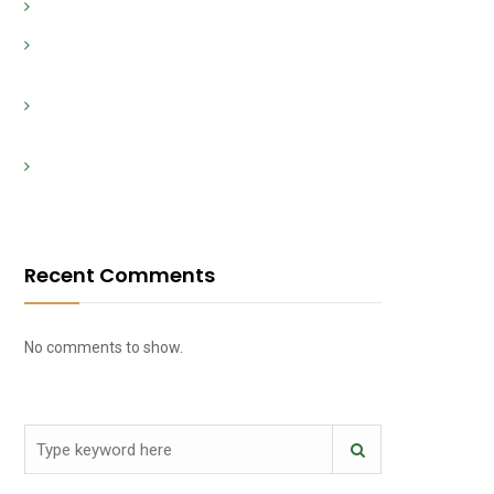
Hvordan mestre bankrollen din i et kasino
Evoluzione storica dei casinò dalle origini ai giorni
nostri
Wie du im Online-Casino schnell und sicher
Einzahlungen vornimmst
Teknologian rooli uhkapelaamisen
tulevaisuudessa
Recent Comments
No comments to show.