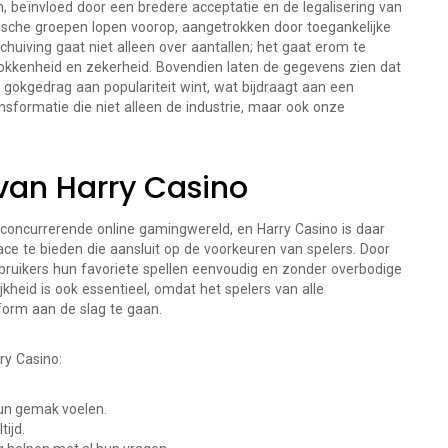
 beïnvloed door een bredere acceptatie en de legalisering van
ische groepen lopen voorop, aangetrokken door toegankelijke
huiving gaat niet alleen over aantallen; het gaat erom te
trokkenheid en zekerheid. Bovendien laten de gegevens zien dat
 gokgedrag aan populariteit wint, wat bijdraagt aan een
sformatie die niet alleen de industrie, maar ook onze
 van Harry Casino
 concurrerende online gamingwereld, en Harry Casino is daar
ce te bieden die aansluit op de voorkeuren van spelers. Door
bruikers hun favoriete spellen eenvoudig en zonder overbodige
kheid is ook essentieel, omdat het spelers van alle
form aan de slag te gaan.
ry Casino:
hun gemak voelen.
tijd.