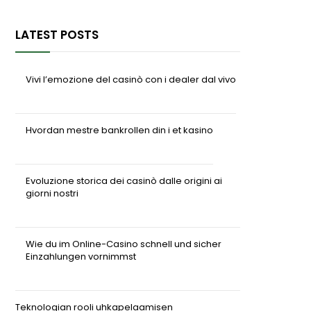
LATEST POSTS
Vivi l’emozione del casinò con i dealer dal vivo
04/08/2026
Hvordan mestre bankrollen din i et kasino
04/08/2026
Evoluzione storica dei casinò dalle origini ai
giorni nostri
04/08/2026
Wie du im Online-Casino schnell und sicher
Einzahlungen vornimmst
04/08/2026
Teknologian rooli uhkapelaamisen