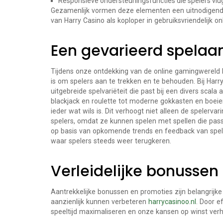
Responsieve ondersteuningsfuncties die spelers vlu
Gezamenlijk vormen deze elementen een uitnodigende s
van Harry Casino als koploper in gebruiksvriendelijk on
Een gevarieerd spelaan
Tijdens onze ontdekking van de online gamingwereld 
is om spelers aan te trekken en te behouden. Bij Har
uitgebreide spelvariëteit die past bij een divers scala
blackjack en roulette tot moderne gokkasten en boeie
ieder wat wils is. Dit verhoogt niet alleen de speler
spelers, omdat ze kunnen spelen met spellen die pass
op basis van opkomende trends en feedback van spele
waar spelers steeds weer terugkeren.
Verleidelijke bonusse
Aantrekkelijke bonussen en promoties zijn belangrijk
aanzienlijk kunnen verbeteren
harrycasinoo.nl
. Door e
speeltijd maximaliseren en onze kansen op winst ver