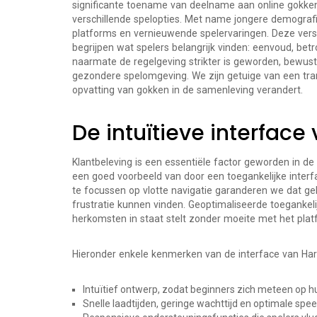
significante toename van deelname aan online gokken,
verschillende spelopties. Met name jongere demograf
platforms en vernieuwende spelervaringen. Deze versc
begrijpen wat spelers belangrijk vinden: eenvoud, be
naarmate de regelgeving strikter is geworden, bewust
gezondere spelomgeving. We zijn getuige van een tran
opvatting van gokken in de samenleving verandert.
De intuïtieve interface
Klantbeleving is een essentiële factor geworden in de
een goed voorbeeld van door een toegankelijke interfa
te focussen op vlotte navigatie garanderen we dat ge
frustratie kunnen vinden. Geoptimaliseerde toegankelij
herkomsten in staat stelt zonder moeite met het plat
Hieronder enkele kenmerken van de interface van Har
Intuïtief ontwerp, zodat beginners zich meteen op 
Snelle laadtijden, geringe wachttijd en optimale speel