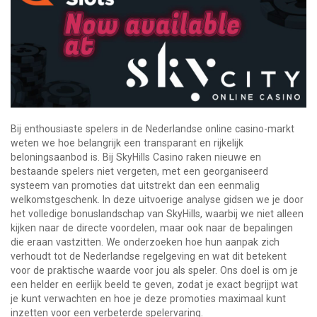
Bij enthousiaste spelers in de Nederlandse online casino-markt
weten we hoe belangrijk een transparant en rijkelijk
beloningsaanbod is. Bij SkyHills Casino raken nieuwe en
bestaande spelers niet vergeten, met een georganiseerd
systeem van promoties dat uitstrekt dan een eenmalig
welkomstgeschenk. In deze uitvoerige analyse gidsen we je door
het volledige bonuslandschap van SkyHills, waarbij we niet alleen
kijken naar de directe voordelen, maar ook naar de bepalingen
die eraan vastzitten. We onderzoeken hoe hun aanpak zich
verhoudt tot de Nederlandse regelgeving en wat dit betekent
voor de praktische waarde voor jou als speler. Ons doel is om je
een helder en eerlijk beeld te geven, zodat je exact begrijpt wat
je kunt verwachten en hoe je deze promoties maximaal kunt
inzetten voor een verbeterde spelervaring.