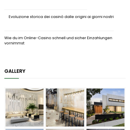
04/08/2026
Evoluzione storica dei casinò dalle origini ai giorni nostri
04/08/2026
Wie du im Online-Casino schnell und sicher Einzahlungen
vornimmst
04/08/2026
GALLERY