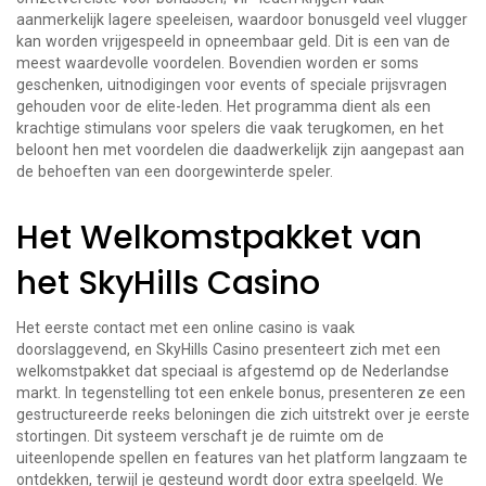
aanmerkelijk lagere speeleisen, waardoor bonusgeld veel vlugger
kan worden vrijgespeeld in opneembaar geld. Dit is een van de
meest waardevolle voordelen. Bovendien worden er soms
geschenken, uitnodigingen voor events of speciale prijsvragen
gehouden voor de elite-leden. Het programma dient als een
krachtige stimulans voor spelers die vaak terugkomen, en het
beloont hen met voordelen die daadwerkelijk zijn aangepast aan
de behoeften van een doorgewinterde speler.
Het Welkomstpakket van
het SkyHills Casino
Het eerste contact met een online casino is vaak
doorslaggevend, en SkyHills Casino presenteert zich met een
welkomstpakket dat speciaal is afgestemd op de Nederlandse
markt. In tegenstelling tot een enkele bonus, presenteren ze een
gestructureerde reeks beloningen die zich uitstrekt over je eerste
stortingen. Dit systeem verschaft je de ruimte om de
uiteenlopende spellen en features van het platform langzaam te
ontdekken, terwijl je gesteund wordt door extra speelgeld. We