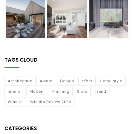
TAGS CLOUD
Architecture
Award
Design
efbet
Home style
Interior
Modern
Planning
Slots
Trend
Winnita
Winnita Review 2026
CATEGORIES