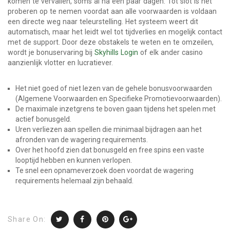
komen te vervallen, soms al na een paar dagen. Tot slot is het
proberen op te nemen voordat aan alle voorwaarden is voldaan
een directe weg naar teleurstelling. Het systeem weert dit
automatisch, maar het leidt wel tot tijdverlies en mogelijk contact
met de support. Door deze obstakels te weten en te omzeilen,
wordt je bonuservaring bij
Skyhills Login
of elk ander casino
aanzienlijk vlotter en lucratiever.
Het niet goed of niet lezen van de gehele bonusvoorwaarden
(Algemene Voorwaarden en Specifieke Promotievoorwaarden).
De maximale inzetgrens te boven gaan tijdens het spelen met
actief bonusgeld.
Uren verliezen aan spellen die minimaal bijdragen aan het
afronden van de wagering requirements.
Over het hoofd zien dat bonusgeld en free spins een vaste
looptijd hebben en kunnen verlopen.
Te snel een opnameverzoek doen voordat de wagering
requirements helemaal zijn behaald.
Share On: