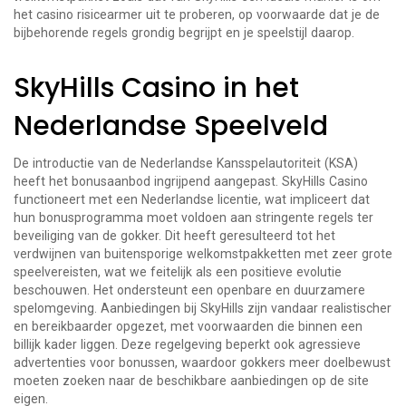
het casino risicearmer uit te proberen, op voorwaarde dat je de
bijbehorende regels grondig begrijpt en je speelstijl daarop.
SkyHills Casino in het
Nederlandse Speelveld
De introductie van de Nederlandse Kansspelautoriteit (KSA)
heeft het bonusaanbod ingrijpend aangepast. SkyHills Casino
functioneert met een Nederlandse licentie, wat impliceert dat
hun bonusprogramma moet voldoen aan stringente regels ter
beveiliging van de gokker. Dit heeft geresulteerd tot het
verdwijnen van buitensporige welkomstpakketten met zeer grote
speelvereisten, wat we feitelijk als een positieve evolutie
beschouwen. Het ondersteunt een openbare en duurzamere
spelomgeving. Aanbiedingen bij SkyHills zijn vandaar realistischer
en bereikbaarder opgezet, met voorwaarden die binnen een
billijk kader liggen. Deze regelgeving beperkt ook agressieve
advertenties voor bonussen, waardoor gokkers meer doelbewust
moeten zoeken naar de beschikbare aanbiedingen op de site
eigen.