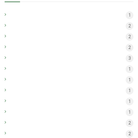
apr_common_2
1
apr_main
2
Architecture
2
bh_main_may
2
bt_apr_common_2
3
Casinò
1
efbet
1
Home style
1
Interior
1
Modern
1
pb_common_may
2
pb_main_may
2