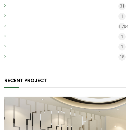
public
31
sugar rush
1
Uncategorized
1,704
Winnita Casino News
1
Φρουτάκια
1
Микрокредит
18
RECENT PROJECT