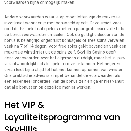
voorwaarden bijna onmogelijk maken.
Andere voorwaarden waar je op moet letten zijn de maximale
inzetlimiet wanneer je met bonusgeld speelt. Deze limiet, vaak
rond de €5, belet dat spelers met een paar grote risicovolle bets
de bonusvoorwaarden omzeilen. Ook de geldigheidsduur van de
bonus is belangrijk; ongebruikt bonusgeld of free spins vervallen
vaak na 7 of 14 dagen. Voor free spins geldt bovendien vaak een
maximale winstlimiet uit de spins zelf. SkyHills Casino geeft
deze voorwaarden over het algemeen duidelijk, maar het is jouw
verantwoordelijkheid als speler om ze te kennen. Het negeren
ervan leidt bijna altijd tot het niet kunnen opnemen van winsten.
Ons praktische advies is simpel: behandel de voorwaarden als
een essentieel onderdeel van de bonus zelf en ga er niet vanuit
dat alle bonussen op dezelfde manier werken.
Het VIP &
Loyaliteitsprogramma van
SkyHills