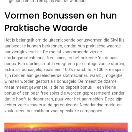
geldprijzen of free spins voor de winnaars.
Vormen Bonussen en hun
Praktische Waarde
Het is belangrijk om de uiteenlopende bonusvormen die SkyHills
aanbiedt te kunnen herkennen, omdat hun praktische waarde
aanzienlijk verschilt. De meest voorkomende zijn de
stortingsmatchbonus, free spins, en het bekende ‘no deposit’
bonus. Een stortingsmatch voegt een percentage van je storting
extra als bonusgeld, zoals een 100% match tot €100. Free spins
zijn ronden aan geselecteerde slotmachines, waarbij mogelijke
winsten worden gestort als bonusgeld. De meest zeldzame,
maar meest gewenste, is de no deposit bonus – een kleine
bonus of een paar free spins die worden gepresenteerd zonder
dat je hoeft te deponeren, puur voor het aanmelden. Deze zijn
echter zeer schaars in de gereguleerde Nederlandse markt en
vaak alleen beschikbaar voor specifieke campagnes.