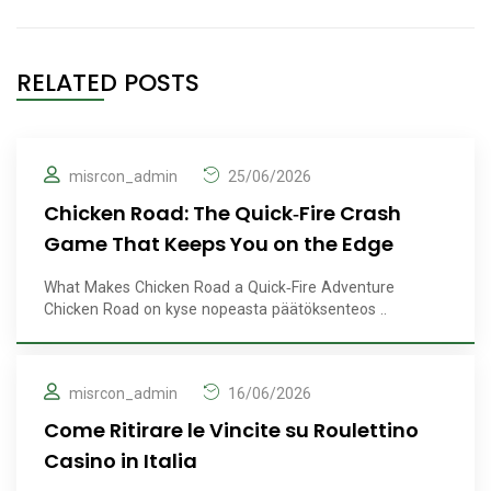
RELATED POSTS
misrcon_admin
25/06/2026
Chicken Road: The Quick‑Fire Crash
Game That Keeps You on the Edge
What Makes Chicken Road a Quick‑Fire Adventure
Chicken Road on kyse nopeasta päätöksenteos ..
misrcon_admin
16/06/2026
Come Ritirare le Vincite su Roulettino
Casino in Italia