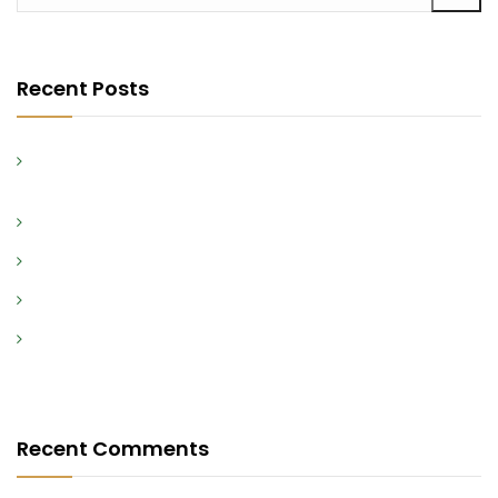
Recent Posts
Strategie vincenti nel gioco d'azzardo scopri i segreti da Winnita
Casino
Vivi l’emozione del casinò con i dealer dal vivo
Hvordan mestre bankrollen din i et kasino
Evoluzione storica dei casinò dalle origini ai giorni nostri
Wie du im Online-Casino schnell und sicher Einzahlungen
vornimmst
Recent Comments