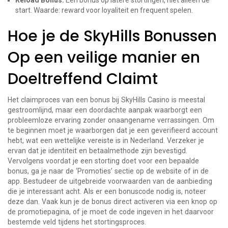
Reload Bonus:
Een bonus op latere stortingen, niet alleen de
start. Waarde: reward voor loyaliteit en frequent spelen.
Hoe je de SkyHills Bonussen
Op een veilige manier en
Doeltreffend Claimt
Het claimproces van een bonus bij SkyHills Casino is meestal
gestroomlijnd, maar een doordachte aanpak waarborgt een
probleemloze ervaring zonder onaangename verrassingen. Om
te beginnen moet je waarborgen dat je een geverifieerd account
hebt, wat een wettelijke vereiste is in Nederland. Verzeker je
ervan dat je identiteit en betaalmethode zijn bevestigd.
Vervolgens voordat je een storting doet voor een bepaalde
bonus, ga je naar de ‘Promoties’ sectie op de website of in de
app. Bestudeer de uitgebreide voorwaarden van de aanbieding
die je interessant acht. Als er een bonuscode nodig is, noteer
deze dan. Vaak kun je de bonus direct activeren via een knop op
de promotiepagina, of je moet de code ingeven in het daarvoor
bestemde veld tijdens het stortingsproces.