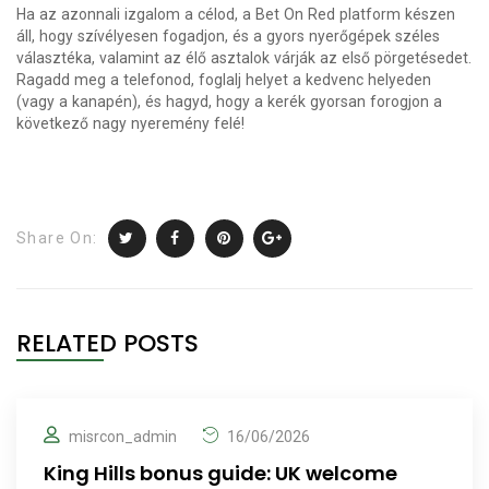
Ha az azonnali izgalom a célod, a Bet On Red platform készen
áll, hogy szívélyesen fogadjon, és a gyors nyerőgépek széles
választéka, valamint az élő asztalok várják az első pörgetésedet.
Ragadd meg a telefonod, foglalj helyet a kedvenc helyeden
(vagy a kanapén), és hagyd, hogy a kerék gyorsan forogjon a
következő nagy nyeremény felé!
Share On:
RELATED POSTS
misrcon_admin
16/06/2026
King Hills bonus guide: UK welcome