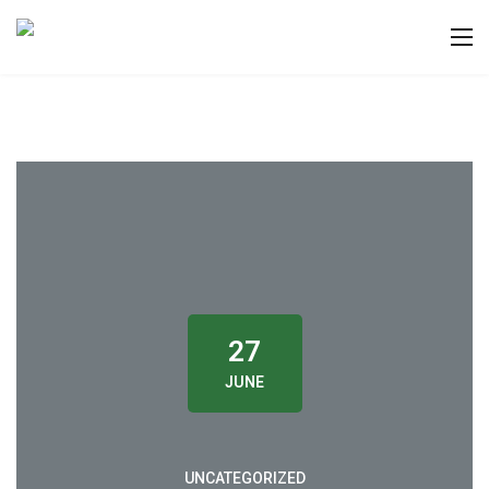
27
JUNE
UNCATEGORIZED