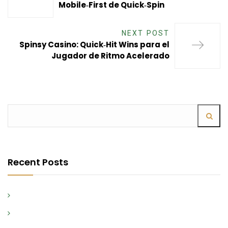
Mobile‑First de Quick‑Spin
NEXT POST
Spinsy Casino: Quick‑Hit Wins para el
Jugador de Ritmo Acelerado
Recent Posts
Vivi l’emozione del casinò con i dealer dal vivo
Hvordan mestre bankrollen din i et kasino