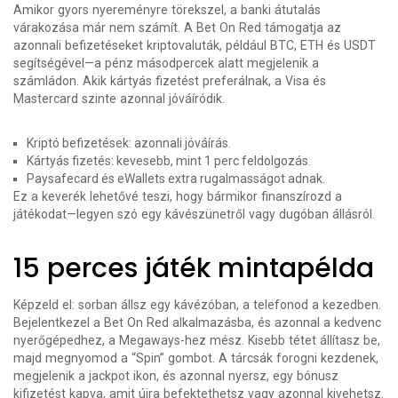
Amikor gyors nyereményre törekszel, a banki átutalás
várakozása már nem számít. A Bet On Red támogatja az
azonnali befizetéseket kriptovaluták, például BTC, ETH és USDT
segítségével—a pénz másodpercek alatt megjelenik a
számládon. Akik kártyás fizetést preferálnak, a Visa és
Mastercard szinte azonnal jóváíródik.
Kriptó befizetések: azonnali jóváírás.
Kártyás fizetés: kevesebb, mint 1 perc feldolgozás.
Paysafecard és eWallets extra rugalmasságot adnak.
Ez a keverék lehetővé teszi, hogy bármikor finanszírozd a
játékodat—legyen szó egy kávészünetről vagy dugóban állásról.
15 perces játék mintapélda
Képzeld el: sorban állsz egy kávézóban, a telefonod a kezedben.
Bejelentkezel a Bet On Red alkalmazásba, és azonnal a kedvenc
nyerőgépedhez, a Megaways-hez mész. Kisebb tétet állítasz be,
majd megnyomod a “Spin” gombot. A tárcsák forogni kezdenek,
megjelenik a jackpot ikon, és azonnal nyersz, egy bónusz
kifizetést kapva, amit újra befektethetsz vagy azonnal kivehetsz.