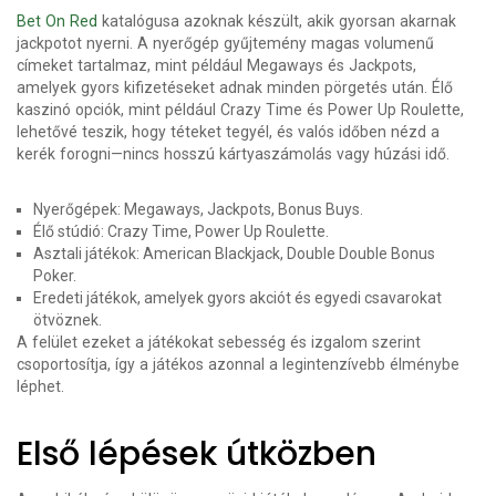
Bet On Red
katalógusa azoknak készült, akik gyorsan akarnak
jackpotot nyerni. A nyerőgép gyűjtemény magas volumenű
címeket tartalmaz, mint például Megaways és Jackpots,
amelyek gyors kifizetéseket adnak minden pörgetés után. Élő
kaszinó opciók, mint például Crazy Time és Power Up Roulette,
lehetővé teszik, hogy téteket tegyél, és valós időben nézd a
kerék forogni—nincs hosszú kártyaszámolás vagy húzási idő.
Nyerőgépek: Megaways, Jackpots, Bonus Buys.
Élő stúdió: Crazy Time, Power Up Roulette.
Asztali játékok: American Blackjack, Double Double Bonus
Poker.
Eredeti játékok, amelyek gyors akciót és egyedi csavarokat
ötvöznek.
A felület ezeket a játékokat sebesség és izgalom szerint
csoportosítja, így a játékos azonnal a legintenzívebb élménybe
léphet.
Első lépések útközben