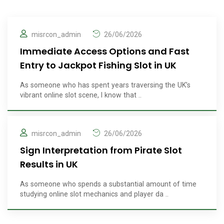
misrcon_admin
26/06/2026
Immediate Access Options and Fast
Entry to Jackpot Fishing Slot in UK
As someone who has spent years traversing the UK’s
vibrant online slot scene, I know that ..
misrcon_admin
26/06/2026
Sign Interpretation from Pirate Slot
Results in UK
As someone who spends a substantial amount of time
studying online slot mechanics and player da ..