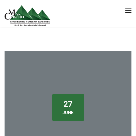
27
JUNE