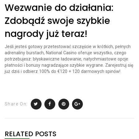
Wezwanie do działania:
Zdobądź swoje szybkie
nagrody już teraz!
Jeśli jesteś gotowy przetestować szczęście w krótkich, pełnych
adrenaliny burstach, National Casino oferuje wszystko, czego
potrzebujesz: błyskawiczne ładowanie, natychmiastowe opcje
płatności i bonusy nagradzające szybkie wygrane. Zarejestruj się
już dziś i odbierz 100% do €120 + 120 darmowych spinów!
Share On:
RELATED POSTS