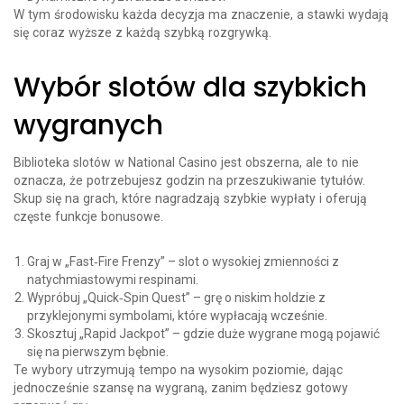
W tym środowisku każda decyzja ma znaczenie, a stawki wydają
się coraz wyższe z każdą szybką rozgrywką.
Wybór slotów dla szybkich
wygranych
Biblioteka slotów w National Casino jest obszerna, ale to nie
oznacza, że potrzebujesz godzin na przeszukiwanie tytułów.
Skup się na grach, które nagradzają szybkie wypłaty i oferują
częste funkcje bonusowe.
Graj w „Fast‑Fire Frenzy” – slot o wysokiej zmienności z
natychmiastowymi respinami.
Wypróbuj „Quick‑Spin Quest” – grę o niskim holdzie z
przyklejonymi symbolami, które wypłacają wcześnie.
Skosztuj „Rapid Jackpot” – gdzie duże wygrane mogą pojawić
się na pierwszym bębnie.
Te wybory utrzymują tempo na wysokim poziomie, dając
jednocześnie szansę na wygraną, zanim będziesz gotowy