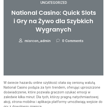
UNCATEGORIZED
National Casino: Quick Slots
i Gry na Żywo dla Szybkich
Wygranych
misrcon_admin
0 Comments
W świecie hazardu online szybkość stała się cenioną walutą.
National Casino podąża za tym trendem, oferując uproszczone
doświadczenie, które pozwala graczom szukać emocji w
zaledwie kilka minut. Dla tych, którzy pragną natychmiastowej
akcji, strona mobilna i aplikacja platformy umożliwiają wejście do
gry z dowolnego miejsca.