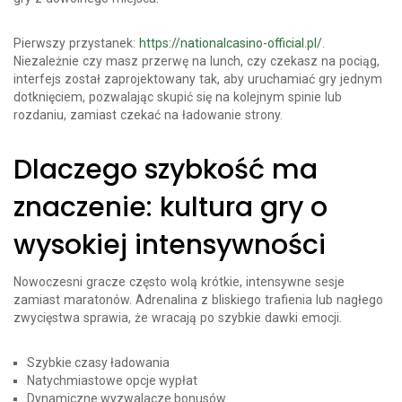
Pierwszy przystanek:
https://nationalcasino-official.pl/
.
Niezależnie czy masz przerwę na lunch, czy czekasz na pociąg,
interfejs został zaprojektowany tak, aby uruchamiać gry jednym
dotknięciem, pozwalając skupić się na kolejnym spinie lub
rozdaniu, zamiast czekać na ładowanie strony.
Dlaczego szybkość ma
znaczenie: kultura gry o
wysokiej intensywności
Nowoczesni gracze często wolą krótkie, intensywne sesje
zamiast maratonów. Adrenalina z bliskiego trafienia lub nagłego
zwycięstwa sprawia, że wracają po szybkie dawki emocji.
Szybkie czasy ładowania
Natychmiastowe opcje wypłat
Dynamiczne wyzwalacze bonusów