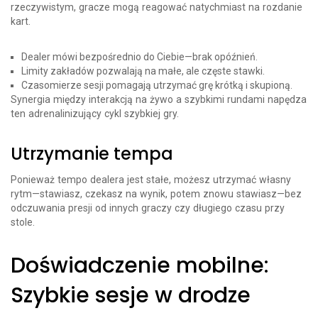
rzeczywistym, gracze mogą reagować natychmiast na rozdanie
kart.
Dealer mówi bezpośrednio do Ciebie—brak opóźnień.
Limity zakładów pozwalają na małe, ale częste stawki.
Czasomierze sesji pomagają utrzymać grę krótką i skupioną.
Synergia między interakcją na żywo a szybkimi rundami napędza
ten adrenalinizujący cykl szybkiej gry.
Utrzymanie tempa
Ponieważ tempo dealera jest stałe, możesz utrzymać własny
rytm—stawiasz, czekasz na wynik, potem znowu stawiasz—bez
odczuwania presji od innych graczy czy długiego czasu przy
stole.
Doświadczenie mobilne:
Szybkie sesje w drodze