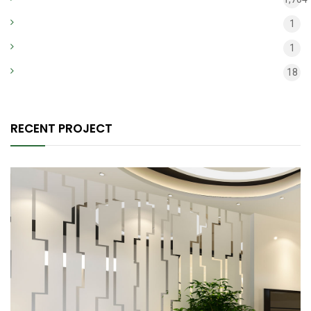
Winnita Casino News
1
Φρουτάκια
1
Микрокредит
18
RECENT PROJECT