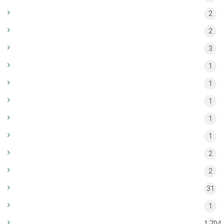
Architecture
2
bh_main_may
2
bt_apr_common_2
3
Casinò
1
efbet
1
Home style
1
Interior
1
Modern
1
pb_common_may
2
pb_main_may
2
public
31
sugar rush
1
Uncategorized
1,704