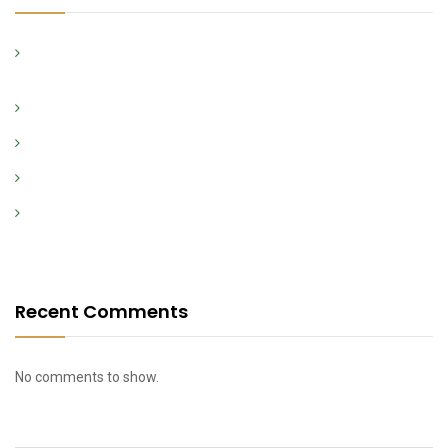
Strategie vincenti nel gioco d'azzardo scopri i segreti da Winnita
Casino
Vivi l’emozione del casinò con i dealer dal vivo
Hvordan mestre bankrollen din i et kasino
Evoluzione storica dei casinò dalle origini ai giorni nostri
Wie du im Online-Casino schnell und sicher Einzahlungen
vornimmst
Recent Comments
No comments to show.