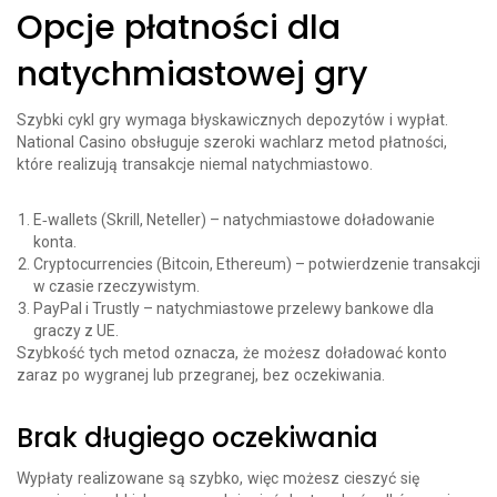
Opcje płatności dla
natychmiastowej gry
Szybki cykl gry wymaga błyskawicznych depozytów i wypłat.
National Casino obsługuje szeroki wachlarz metod płatności,
które realizują transakcje niemal natychmiastowo.
E‑wallets (Skrill, Neteller) – natychmiastowe doładowanie
konta.
Cryptocurrencies (Bitcoin, Ethereum) – potwierdzenie transakcji
w czasie rzeczywistym.
PayPal i Trustly – natychmiastowe przelewy bankowe dla
graczy z UE.
Szybkość tych metod oznacza, że możesz doładować konto
zaraz po wygranej lub przegranej, bez oczekiwania.
Brak długiego oczekiwania
Wypłaty realizowane są szybko, więc możesz cieszyć się