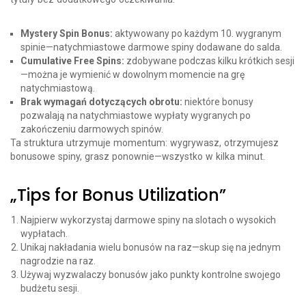
Mystery Spin Bonus:
aktywowany po każdym 10. wygranym
spinie—natychmiastowe darmowe spiny dodawane do salda.
Cumulative Free Spins:
zdobywane podczas kilku krótkich sesji
—można je wymienić w dowolnym momencie na grę
natychmiastową.
Brak wymagań dotyczących obrotu:
niektóre bonusy
pozwalają na natychmiastowe wypłaty wygranych po
zakończeniu darmowych spinów.
Ta struktura utrzymuje momentum: wygrywasz, otrzymujesz
bonusowe spiny, grasz ponownie—wszystko w kilka minut.
„Tips for Bonus Utilization”
Najpierw wykorzystaj darmowe spiny na slotach o wysokich
wypłatach.
Unikaj nakładania wielu bonusów na raz—skup się na jednym
nagrodzie na raz.
Używaj wyzwalaczy bonusów jako punkty kontrolne swojego
budżetu sesji.