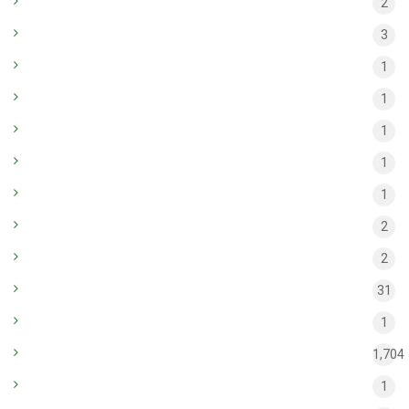
bh_main_may
2
bt_apr_common_2
3
Casinò
1
efbet
1
Home style
1
Interior
1
Modern
1
pb_common_may
2
pb_main_may
2
public
31
sugar rush
1
Uncategorized
1,704
Winnita Casino News
1