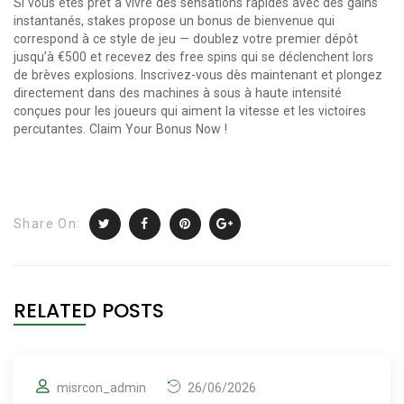
Si vous êtes prêt à vivre des sensations rapides avec des gains
instantanés, stakes propose un bonus de bienvenue qui
correspond à ce style de jeu — doublez votre premier dépôt
jusqu’à €500 et recevez des free spins qui se déclenchent lors
de brèves explosions. Inscrivez-vous dès maintenant et plongez
directement dans des machines à sous à haute intensité
conçues pour les joueurs qui aiment la vitesse et les victoires
percutantes. Claim Your Bonus Now !
Share On:
RELATED POSTS
misrcon_admin
26/06/2026