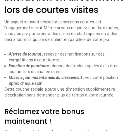
lors de courtes visites
Un aspect souvent négligé des sessions courtes est
l’engagement social. Même si vous ne jouez que dix minutes,
vous pouvez participer à des salles de chat rapides ou à des
micro‑tournois qui se déroulent en parallèle de votre jeu.
Alertes de tournoi :
recevoir des notifications sur des
compétitions à court terme.
Fonction de pourboire :
donner des kudos rapides à d’autres
joueurs lors du chat en direct.
Mises à jour instantanées du classement :
voir votre position
après chaque spin.
Cette couche sociale ajoute une dimension supplémentaire
d’excitation sans demander plus de temps à votre journée.
Réclamez votre bonus
maintenant !