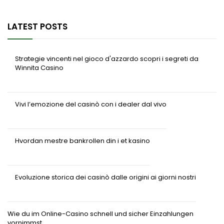
LATEST POSTS
Strategie vincenti nel gioco d'azzardo scopri i segreti da
Winnita Casino
07/08/2026
Vivi l’emozione del casinò con i dealer dal vivo
04/08/2026
Hvordan mestre bankrollen din i et kasino
04/08/2026
Evoluzione storica dei casinò dalle origini ai giorni nostri
04/08/2026
Wie du im Online-Casino schnell und sicher Einzahlungen
vornimmst