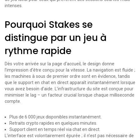
intenses.
Pourquoi Stakes se
distingue par un jeu à
rythme rapide
Dès votre arrivée sur la page d’accueil, le design donne
l’impression d’être conçu pour la vitesse. La navigation est fluide ;
les machines à sous de premier ordre sont en évidence, tandis
que le support en chat en direct apparaît instantanément lorsque
vous avez besoin d’aide. L’infrastructure du site est conçue pour
minimiser le lag – un facteur crucial lorsque chaque milliseconde
compte.
Plus de 6 000 jeux disponibles instantanément.
Retraits crypto rapides en quelques minutes.
Support client en temps réel via chat en direct.
L’interface est volontairement épurée ; il n’est pas nécessaire de