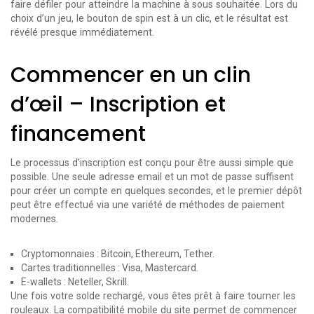
faire défiler pour atteindre la machine à sous souhaitée. Lors du
choix d’un jeu, le bouton de spin est à un clic, et le résultat est
révélé presque immédiatement.
Commencer en un clin
d’œil – Inscription et
financement
Le processus d’inscription est conçu pour être aussi simple que
possible. Une seule adresse email et un mot de passe suffisent
pour créer un compte en quelques secondes, et le premier dépôt
peut être effectué via une variété de méthodes de paiement
modernes.
Cryptomonnaies : Bitcoin, Ethereum, Tether.
Cartes traditionnelles : Visa, Mastercard.
E-wallets : Neteller, Skrill.
Une fois votre solde rechargé, vous êtes prêt à faire tourner les
rouleaux. La compatibilité mobile du site permet de commencer