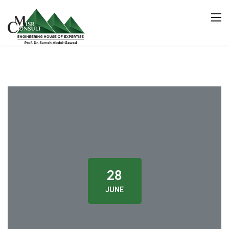
28
JUNE