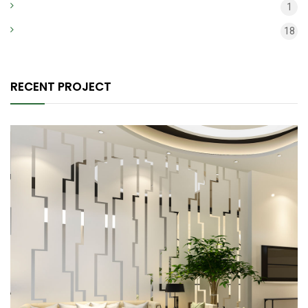
Φρουτάκια
1
Микрокредит
18
RECENT PROJECT