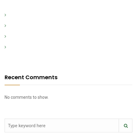
Casino
Vivi l’emozione del casinò con i dealer dal vivo
Hvordan mestre bankrollen din i et kasino
Evoluzione storica dei casinò dalle origini ai giorni nostri
Wie du im Online-Casino schnell und sicher Einzahlungen
vornimmst
Recent Comments
No comments to show.