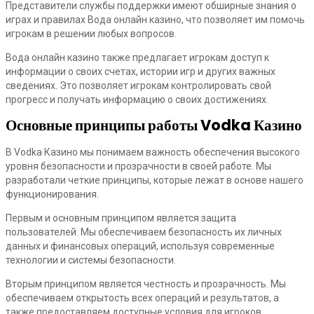
Представители службы поддержки имеют обширные знания о
играх и правилах Вода онлайн казино, что позволяет им помочь
игрокам в решении любых вопросов.
Вода онлайн казино также предлагает игрокам доступ к
информации о своих счетах, истории игр и других важных
сведениях. Это позволяет игрокам контролировать свой
прогресс и получать информацию о своих достижениях.
Основные принципы работы Vodka Казино
В Vodka Казино мы понимаем важность обеспечения высокого
уровня безопасности и прозрачности в своей работе. Мы
разработали четкие принципы, которые лежат в основе нашего
функционирования.
Первым и основным принципом является защита
пользователей. Мы обеспечиваем безопасность их личных
данных и финансовых операций, используя современные
технологии и системы безопасности.
Вторым принципом является честность и прозрачность. Мы
обеспечиваем открытость всех операций и результатов, а
также предоставляем доступные условия для игроков.