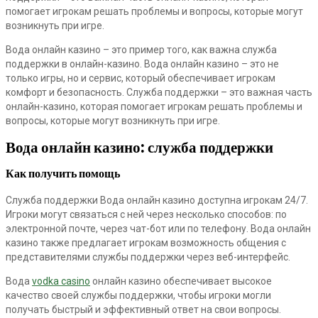
помогает игрокам решать проблемы и вопросы, которые могут
возникнуть при игре.
Вода онлайн казино – это пример того, как важна служба
поддержки в онлайн-казино. Вода онлайн казино – это не
только игры, но и сервис, который обеспечивает игрокам
комфорт и безопасность. Служба поддержки – это важная часть
онлайн-казино, которая помогает игрокам решать проблемы и
вопросы, которые могут возникнуть при игре.
Вода онлайн казино: служба поддержки
Как получить помощь
Служба поддержки Вода онлайн казино доступна игрокам 24/7.
Игроки могут связаться с ней через несколько способов: по
электронной почте, через чат-бот или по телефону. Вода онлайн
казино также предлагает игрокам возможность общения с
представителями службы поддержки через веб-интерфейс.
Вода
vodka casino
онлайн казино обеспечивает высокое
качество своей службы поддержки, чтобы игроки могли
получать быстрый и эффективный ответ на свои вопросы.