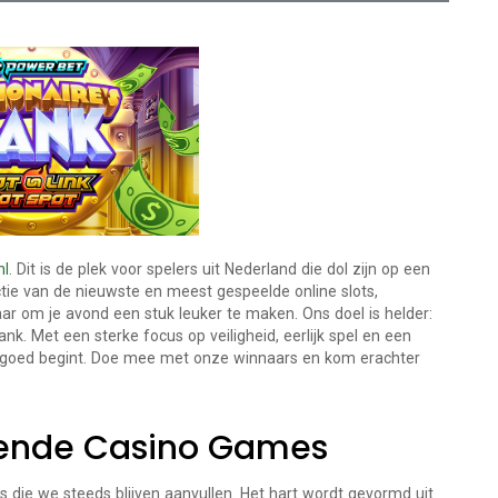
nl
. Dit is de plek voor spelers uit Nederland die dol zijn op een
ctie van de nieuwste en meest gespeelde online slots,
aar om je avond een stuk leuker te maken. Ons doel is helder:
k. Met een sterke focus op veiligheid, eerlijk spel en een
 goed begint. Doe mee met onze winnaars en kom erachter
nende Casino Games
s die we steeds blijven aanvullen. Het hart wordt gevormd uit