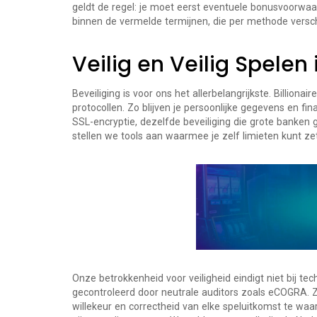
geldt de regel: je moet eerst eventuele bonusvoorw
binnen de vermelde termijnen, die per methode verschi
Veilig en Veilig Spelen
Beveiliging is voor ons het allerbelangrijkste. Billionair
protocollen. Zo blijven je persoonlijke gegevens en fi
SSL-encryptie, dezelfde beveiliging die grote banke
stellen we tools aan waarmee je zelf limieten kunt ze
Onze betrokkenheid voor veiligheid eindigt niet bij t
gecontroleerd door neutrale auditors zoals eCOGRA. 
willekeur en correctheid van elke speluitkomst te wa