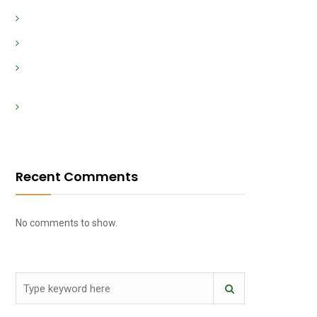
Vivi l’emozione del casinò con i dealer dal vivo
Hvordan mestre bankrollen din i et kasino
Evoluzione storica dei casinò dalle origini ai giorni
nostri
Wie du im Online-Casino schnell und sicher
Einzahlungen vornimmst
Recent Comments
No comments to show.