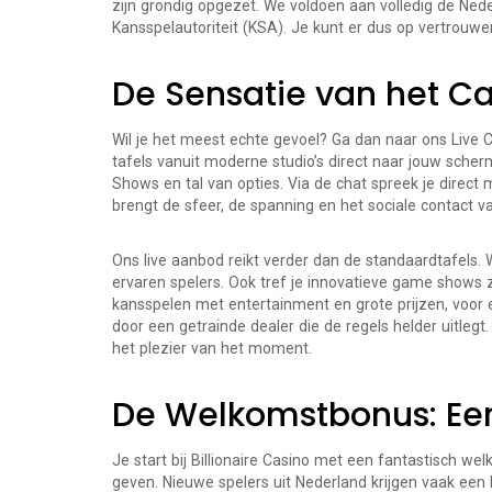
zijn grondig opgezet. We voldoen aan volledig de Ned
Kansspelautoriteit (KSA). Je kunt er dus op vertrouwe
De Sensatie van het Ca
Wil je het meest echte gevoel? Ga dan naar ons Live C
tafels vanuit moderne studio’s direct naar jouw scherm
Shows en tal van opties. Via de chat spreek je direct
brengt de sfeer, de spanning en het sociale contact 
Ons live aanbod reikt verder dan de standaardtafels.
ervaren spelers. Ook tref je innovatieve game shows
kansspelen met entertainment en grote prijzen, voor e
door een getrainde dealer die de regels helder uitlegt. 
het plezier van het moment.
De Welkomstbonus: Een
Je start bij Billionaire Casino met een fantastisch w
geven. Nieuwe spelers uit Nederland krijgen vaak een 