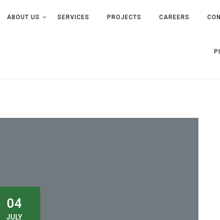
ABOUT US
SERVICES
PROJECTS
CAREERS
CON
P
04
JULY