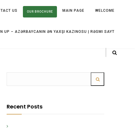
TACT US
MAIN PAGE
WELCOME
OUR BROCHURE
IN UP – AZƏRBAYCANIN ƏN YAXŞI KAZINOSU | RƏSMI SAYT
Recent Posts
Strategie vincenti nel gioco d'azzardo scopri i
segreti da Winnita Casino