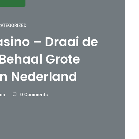
ATEGORIZED
asino – Draai de
 Behaal Grote
in Nederland
min
0 Comments