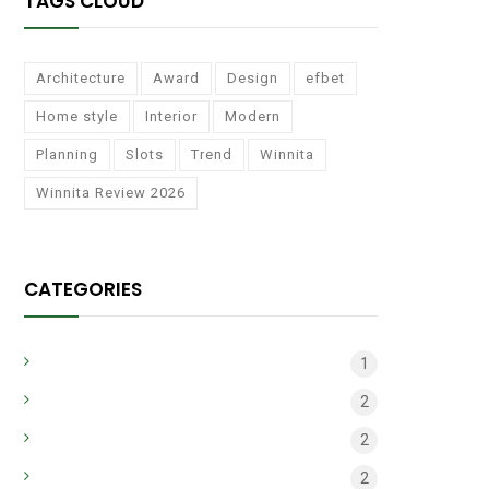
TAGS CLOUD
Architecture
Award
Design
efbet
Home style
Interior
Modern
Planning
Slots
Trend
Winnita
Winnita Review 2026
CATEGORIES
apr_common_2
1
apr_main
2
Architecture
2
bh_main_may
2