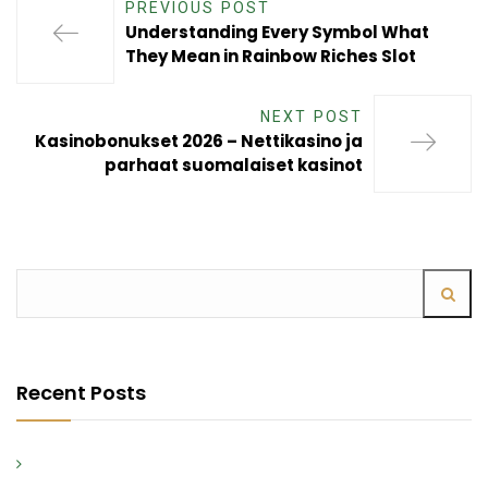
PREVIOUS POST
Understanding Every Symbol What
They Mean in Rainbow Riches Slot
NEXT POST
Kasinobonukset 2026 – Nettikasino ja
parhaat suomalaiset kasinot
Recent Posts
Strategie vincenti nel gioco d'azzardo scopri i segreti da Winnita
Casino