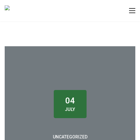
04
JULY
UNCATEGORIZED