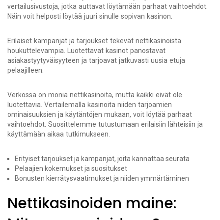
vertailusivustoja, jotka auttavat löytämään parhaat vaihtoehdot.
Näin voit helposti löytää juuri sinulle sopivan kasinon.
Erilaiset kampanjat ja tarjoukset tekevät nettikasinoista
houkuttelevampia. Luotettavat kasinot panostavat
asiakastyytyväisyyteen ja tarjoavat jatkuvasti uusia etuja
pelaajilleen.
Verkossa on monia nettikasinoita, mutta kaikki eivät ole
luotettavia. Vertailemalla kasinoita niiden tarjoamien
ominaisuuksien ja käytäntöjen mukaan, voit löytää parhaat
vaihtoehdot. Suosittelemme tutustumaan erilaisiin lähteisiin ja
käyttämään aikaa tutkimukseen.
Erityiset tarjoukset ja kampanjat, joita kannattaa seurata
Pelaajien kokemukset ja suositukset
Bonusten kierrätysvaatimukset ja niiden ymmärtäminen
Nettikasinoiden maine: