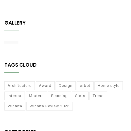
04/08/2026
GALLERY
TAGS CLOUD
Architecture
Award
Design
efbet
Home style
Interior
Modern
Planning
Slots
Trend
Winnita
Winnita Review 2026