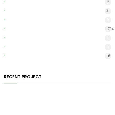
pb_main_may
2
public
31
sugar rush
1
Uncategorized
1,704
Winnita Casino News
1
Φρουτάκια
1
Микрокредит
18
RECENT PROJECT