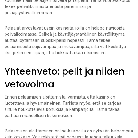
kuuntelemalla pelaajien toiveita ja tarpeita. Tämä vuorovaikutus
tekee pelivalikoimasta entistä paremman ja
pelaajaystävällisemmän.
Pelaajat arvostavat usein kasinoita, joilla on helppo navigoida
pelivalikoimassa. Selkeä ja käyttäjäystävällinen käyttöliittymä
auttaa löytämään suosikkipelisi nopeasti. Tämä tekee
pelaamisesta sujuvampaa ja mukavampaa, sillä voit keskittyä
itse peliin sen sijaan, että hukkaat aikaa etsimiseen.
Yhteenveto: pelit ja niiden
vetovoima
Ennen pelaamisen aloittamista, varmista, että kasino on
luotettava ja hyvämaineinen. Tarkista myös, että se tarjoaa
sinulle houkuttelevia bonuksia ja kampanjoita. Tämä takaa
parhaan mahdollisen kokemuksen.
Pelaamisen aloittaminen online-kasinoilla on nykyään helpompaa
kuin koskaan. Voit rekisteröityä nopeasti ja tehdä talletuksia