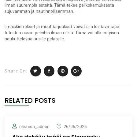
ilman suurempia esteitä. Tämä tekee pelikokemuksesta
sujuvamman ja nautinnollisemman.
Ilmaiskierrokset ja muut tarjoukset voivat olla loistava tapa
tutustua uusiin peleihin ilman riskiä. Tämä voi olla erityisen
houkuttelevaa uusille pelaajille.
Share On:
RELATED POSTS
misrcon_admin
26/06/2026
Ako dokážu hráči na Slovensku