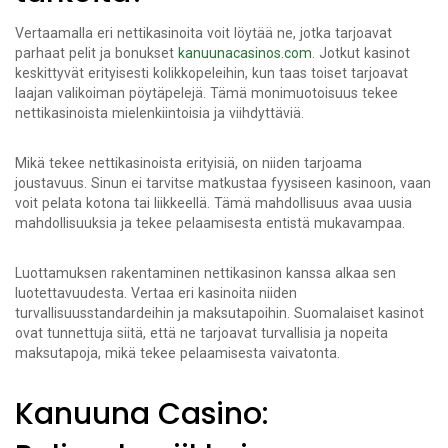
Vertaamalla eri nettikasinoita voit löytää ne, jotka tarjoavat
parhaat pelit ja bonukset
kanuunacasinos.com
. Jotkut kasinot
keskittyvät erityisesti kolikkopeleihin, kun taas toiset tarjoavat
laajan valikoiman pöytäpelejä. Tämä monimuotoisuus tekee
nettikasinoista mielenkiintoisia ja viihdyttäviä.
Mikä tekee nettikasinoista erityisiä, on niiden tarjoama
joustavuus. Sinun ei tarvitse matkustaa fyysiseen kasinoon, vaan
voit pelata kotona tai liikkeellä. Tämä mahdollisuus avaa uusia
mahdollisuuksia ja tekee pelaamisesta entistä mukavampaa.
Luottamuksen rakentaminen nettikasinon kanssa alkaa sen
luotettavuudesta. Vertaa eri kasinoita niiden
turvallisuusstandardeihin ja maksutapoihin. Suomalaiset kasinot
ovat tunnettuja siitä, että ne tarjoavat turvallisia ja nopeita
maksutapoja, mikä tekee pelaamisesta vaivatonta.
Kanuuna Casino: