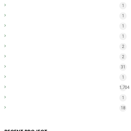
efbet
1
Home style
1
Interior
1
Modern
1
pb_common_may
2
pb_main_may
2
public
31
sugar rush
1
Uncategorized
1,704
Φρουτάκια
1
Микрокредит
18