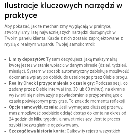
Ilustracje kluczowych narzędzi w
praktyce
Aby pokazać, jak te mechanizmy wyglądają w praktyce,
stworzyliśmy listę najważniejszych narzędzi dostępnych w
Twoim panelu klienta. Każde z nich zostało zaprojektowane z
myślą o realnym wsparciu Twojej samokontroli:
Limity depozytów:
Ty sam decydujesz, jaką maksymalną
kwotę jesteś w stanie wpłacić w danym okresie (dzień, tydzień,
miesiąc). System w sposób automatyczny zablokuje możliwość
dokonania wpłaty po dobiciu do ustalonego przez Ciebie progu.
Reality Check i przypomnienia o czasie gry:
Podczas sesji, co
zadany przez Ciebie interwał (np. 30 lub 60 minut), na ekranie
wyświetli się nieinwazyjne powiadomienie przypominające o
czasie poświęconym przy grze. To znak do momentu refleksji.
Opcje samowykluczenia:
Jeśli wymagasz dłuższej przerwy,
masz możliwość osobiście odciąć dostęp do konta na okres od
24 godzin do kilku tygodni, a nawet miesięcy. Jest to proces
szybki i bezwzględnie egzekwowany.
Szczegółowa historia konta:
Całkowity rejestr wszystkich