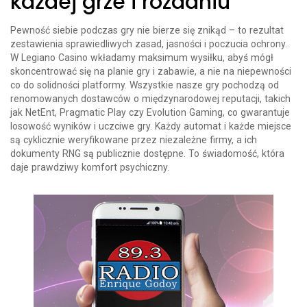
każdej grze i rozdaniu
Pewność siebie podczas gry nie bierze się znikąd – to rezultat
zestawienia sprawiedliwych zasad, jasności i poczucia ochrony.
W Legiano Casino wkładamy maksimum wysiłku, abyś mógł
skoncentrować się na planie gry i zabawie, a nie na niepewności
co do solidności platformy. Wszystkie nasze gry pochodzą od
renomowanych dostawców o międzynarodowej reputacji, takich
jak NetEnt, Pragmatic Play czy Evolution Gaming, co gwarantuje
losowość wyników i uczciwe gry. Każdy automat i każde miejsce
są cyklicznie weryfikowane przez niezależne firmy, a ich
dokumenty RNG są publicznie dostępne. To świadomość, która
daje prawdziwy komfort psychiczny.