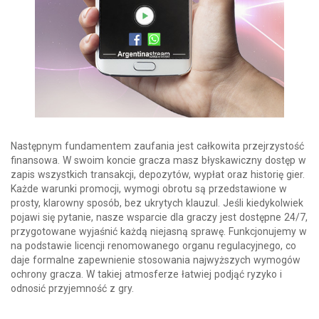
Następnym fundamentem zaufania jest całkowita przejrzystość
finansowa. W swoim koncie gracza masz błyskawiczny dostęp w
zapis wszystkich transakcji, depozytów, wypłat oraz historię gier.
Każde warunki promocji, wymogi obrotu są przedstawione w
prosty, klarowny sposób, bez ukrytych klauzul. Jeśli kiedykolwiek
pojawi się pytanie, nasze wsparcie dla graczy jest dostępne 24/7,
przygotowane wyjaśnić każdą niejasną sprawę. Funkcjonujemy w
na podstawie licencji renomowanego organu regulacyjnego, co
daje formalne zapewnienie stosowania najwyższych wymogów
ochrony gracza. W takiej atmosferze łatwiej podjąć ryzyko i
odnosić przyjemność z gry.