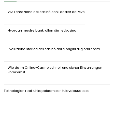
Vivi l’emozione del casinò con i dealer dal vivo
04/08/2026
Hvordan mestre bankrollen din i et kasino
04/08/2026
Evoluzione storica dei casinò dalle origini ai giorni nostri
04/08/2026
Wie du im Online-Casino schnell und sicher Einzahlungen
vornimmst
04/08/2026
Teknologian rooli uhkapelaamisen tulevaisuudessa
27/07/2026