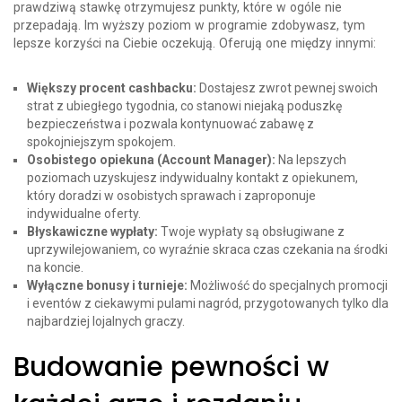
prawdziwą stawkę otrzymujesz punkty, które w ogóle nie
przepadają. Im wyższy poziom w programie zdobywasz, tym
lepsze korzyści na Ciebie oczekują. Oferują one między innymi:
Większy procent cashbacku:
Dostajesz zwrot pewnej swoich
strat z ubiegłego tygodnia, co stanowi niejaką poduszkę
bezpieczeństwa i pozwala kontynuować zabawę z
spokojniejszym spokojem.
Osobistego opiekuna (Account Manager):
Na lepszych
poziomach uzyskujesz indywidualny kontakt z opiekunem,
który doradzi w osobistych sprawach i zaproponuje
indywidualne oferty.
Błyskawiczne wypłaty:
Twoje wypłaty są obsługiwane z
uprzywilejowaniem, co wyraźnie skraca czas czekania na środki
na koncie.
Wyłączne bonusy i turnieje:
Możliwość do specjalnych promocji
i eventów z ciekawymi pulami nagród, przygotowanych tylko dla
najbardziej lojalnych graczy.
Budowanie pewności w