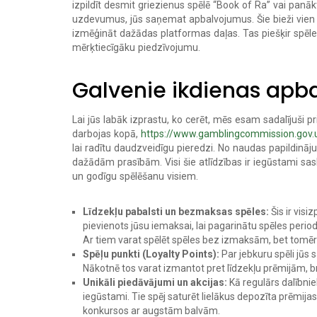
izpildīt desmit griezienus spēlē “Book of Ra” vai panā
uzdevumus, jūs saņemat apbalvojumus. Šie bieži vien 
izmēģināt dažādas platformas daļas. Tas piešķir spēl
mērķtiecīgāku piedzīvojumu.
Galvenie ikdienas apb
Lai jūs labāk izprastu, ko cerēt, mēs esam sadalījuši p
darbojas kopā,
https://www.gamblingcommission.gov.uk
lai radītu daudzveidīgu pieredzi. No naudas papildi
dažādām prasībām. Visi šie atlīdzības ir iegūstami s
un godīgu spēlēšanu visiem.
Līdzekļu pabalsti un bezmaksas spēles:
Šis ir visi
pievienots jūsu iemaksai, lai pagarinātu spēles peri
Ar tiem varat spēlēt spēles bez izmaksām, bet tomēr i
Spēļu punkti (Loyalty Points):
Par jebkuru spēli jūs 
Nākotnē tos varat izmantot pret līdzekļu prēmijām, 
Unikāli piedāvājumi un akcijas:
Kā regulārs dalībnie
iegūstami. Tie spēj saturēt lielākus depozīta prēmija
konkursos ar augstām balvām.