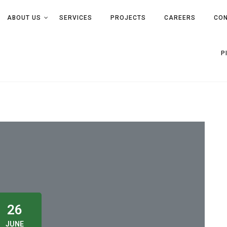
ABOUT US
SERVICES
PROJECTS
CAREERS
CON
P
26
JUNE