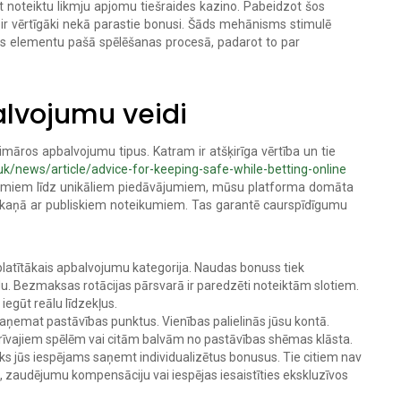
kt noteiktu likmju apjomu tiešraides kazino. Pabeidzot šos
ir vērtīgāki nekā parastie bonusi. Šāds mehānisms stimulē
es elementu pašā spēlēšanas procesā, padarot to par
alvojumu veidi
rimāros apbalvojumu tipus. Katram ir atšķirīga vērtība un tie
/news/article/advice-for-keeping-safe-while-betting-online
nājumiem līdz unikāliem piedāvājumiem, mūsu platforma domāta
askaņā ar publiskiem noteikumiem. Tas garantē caurspīdīgumu
zplatītākais apbalvojumu kategorija. Naudas bonuss tiek
odu. Bezmaksas rotācijas pārsvarā ir paredzēti noteiktām slotiem.
egūt reālu līdzekļus.
saņemat pastāvības punktus. Vienības palielinās jūsu kontā.
brīvajiem spēlēm vai citām balvām no pastāvības shēmas klāsta.
ks jūs iespējams saņemt individualizētus bonusus. Tie citiem nav
s, zaudējumu kompensāciju vai iespējas iesaistīties ekskluzīvos