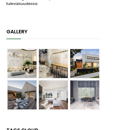
tulevaisuudessa
27/07/2026
GALLERY