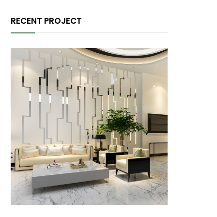
RECENT PROJECT